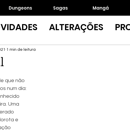
Dungeons
Sagas
Mangá
VIDADES
ALTERAÇÕES
PR
021
1 min de leitura
l
e que não 
os num dia: 
onhecido 
ira. Uma 
berado 
lorota e 
ação 