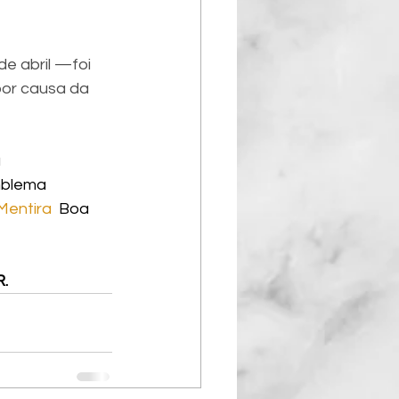
e abril —foi 
por causa da 
 
blema 
Mentira
  Boa 
. 