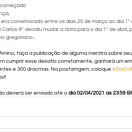
ia começado 
nça, 
ra comemorado entre os dias 25 de março ao dia 1º d
 Carlos 9º decidiu mudar a data para o dia 1º de abril, 
 gregoriano....
 Amino, faça a publicação de alguma mentira sobre seu
cumprir esse desafio corretamente, ganhará um em
mantes e 300 dracmas. Na postamgem, coloque 
#DiaDa
s!!
ão deverá ser enviado até o 
dia 02/04/2021 as 23:59 BR