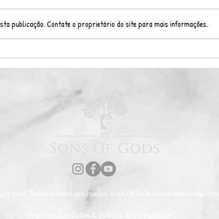
Blac
sta publicação. Contate o proprietário do site para mais informações.
Promoção de Fim de Ano!
ght 2026. Todos direitos reservados. Sons Of Gods é uma marca registr
Termos e Condições & Política de Privacidade