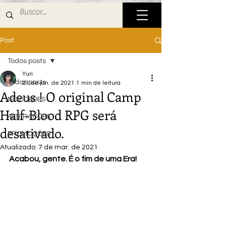
Post
Todos posts
Yuri
Todos posts
21 de jan. de 2021
1 min de leitura
Adeus ! O original Camp
NOVIDADES
Half-Blood RPG será
ALTERAÇÕES
desativado.
PROMOÇÕES
Atualizado:
7 de mar. de 2021
Acabou, gente. É o fim de uma Era! 