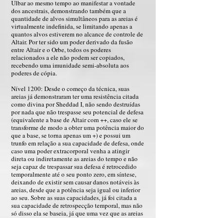
Ulbar ao mesmo tempo ao manifestar a vontade
dos ancestrais, demonstrando também que a
quantidade de alvos simultâneos para as areias é
virtualmente indefinida, se limitando apenas a
quantos alvos estiverem no alcance de controle de
Altair. Por ter sido um poder derivado da fusão
entre Altair e o Orbe, todos os poderes
relacionados a ele não podem ser copiados,
recebendo uma imunidade semi-absoluta aos
poderes de cópia.
Nível 1200: Desde o começo da técnica, suas
areias já demonstraram ter uma resistência citada
como divina por Sheddad I, não sendo destruídas
por nada que não trespasse seu potencial de defesa
(equivalente a base de Altair com ++, caso ele se
transforme de modo a obter uma potência maior do
que a base, se torna apenas um +) e possui um
trunfo em relação a sua capacidade de defesa, onde
caso uma poder extracorporal venha a atingir
direta ou indiretamente as areias do tempo e não
seja capaz de trespassar sua defesa é retrocedido
temporalmente até o seu ponto zero, em síntese,
deixando de existir sem causar danos notáveis às
areias, desde que a potência seja igual ou inferior
ao seu. Sobre as suas capacidades, já foi citada a
sua capacidade de retrospecção temporal, mas não
só disso ela se baseia, já que uma vez que as areias