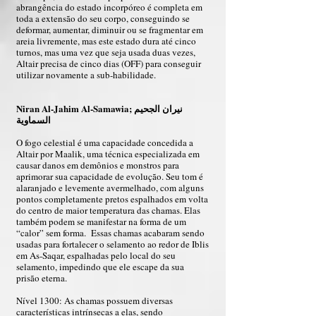
abrangência do estado incorpóreo é completa em
toda a extensão do seu corpo, conseguindo se
deformar, aumentar, diminuir ou se fragmentar em
areia livremente, mas este estado dura até cinco
turnos, mas uma vez que seja usada duas vezes,
Altair precisa de cinco dias (OFF) para conseguir
utilizar novamente a sub-habilidade.
Niran Al-Jahim Al-Samawia; نيران الجحيم
السماوية
O fogo celestial é uma capacidade concedida a
Altair por Maalik, uma técnica especializada em
causar danos em demônios e monstros para
aprimorar sua capacidade de evolução. Seu tom é
alaranjado e levemente avermelhado, com alguns
pontos completamente pretos espalhados em volta
do centro de maior temperatura das chamas. Elas
também podem se manifestar na forma de um
“calor” sem forma. Essas chamas acabaram sendo
usadas para fortalecer o selamento ao redor de Iblis
em As-Saqar, espalhadas pelo local do seu
selamento, impedindo que ele escape da sua
prisão eterna.
Nível 1300: As chamas possuem diversas
características intrínsecas a elas, sendo