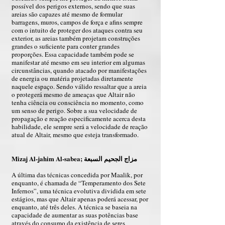
possível dos perigos externos, sendo que suas
areias são capazes até mesmo de formular
barragens, muros, campos de força e afins sempre
com o intuito de proteger dos ataques contra seu
exterior, as areias também projetam construções
grandes o suficiente para conter grandes
proporções. Essa capacidade também pode se
manifestar até mesmo em seu interior em algumas
circunstâncias, quando atacado por manifestações
de energia ou matéria projetadas diretamente
naquele espaço. Sendo válido ressaltar que a areia
o protegerá mesmo de ameaças que Altair não
tenha ciência ou consciência no momento, como
um senso de perigo. Sobre a sua velocidade de
propagação e reação especificamente acerca desta
habilidade, ele sempre será a velocidade de reação
atual de Altair, mesmo que esteja transformado.
Mizaj Al-jahim Al-sabea; مزاج الجحيم السبعة
A última das técnicas concedida por Maalik, por
enquanto, é chamada de “Temperamento dos Sete
Infernos”, uma técnica evolutiva dividida em sete
estágios, mas que Altair apenas poderá acessar, por
enquanto, até três deles. A técnica se baseia na
capacidade de aumentar as suas potências base
através do consumo da existência de seres