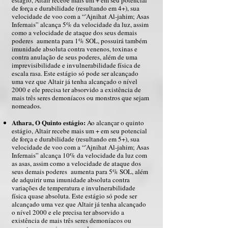
estágio, Altair recebe mais um + em seu potencial
de força e durabilidade (resultando em 4+), sua
velocidade de voo com a “'Ajnihat Al-jahim; Asas
Infernais” alcança 5% da velocidade da luz, assim
como a velocidade de ataque dos seus demais
poderes aumenta para 1% SOL, possuirá também
imunidade absoluta contra venenos, toxinas e
contra anulação de seus poderes, além de uma
imprevisibilidade e invulnerabilidade física de
escala rasa. Este estágio só pode ser alcançado
uma vez que Altair já tenha alcançado o nível
2000 e ele precisa ter absorvido a existência de
mais três seres demoníacos ou monstros que sejam
nomeados.
Athara, O Quinto estágio:
Ao alcançar o quinto
estágio, Altair recebe mais um + em seu potencial
de força e durabilidade (resultando em 5+), sua
velocidade de voo com a “'Ajnihat Al-jahim; Asas
Infernais” alcança 10% da velocidade da luz com
as asas, assim como a velocidade de ataque dos
seus demais poderes aumenta para 5% SOL, além
de adquirir uma imunidade absoluta contra
variações de temperatura e invulnerabilidade
física quase absoluta. Este estágio só pode ser
alcançado uma vez que Altair já tenha alcançado
o nível 2000 e ele precisa ter absorvido a
existência de mais três seres demoníacos ou