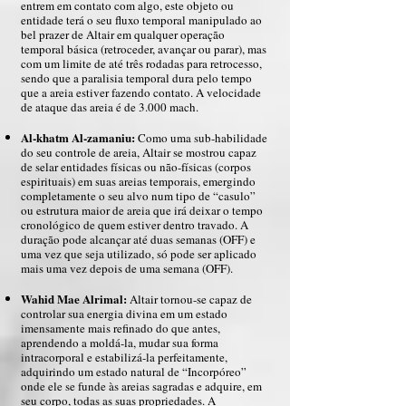
entrem em contato com algo, este objeto ou
entidade terá o seu fluxo temporal manipulado ao
bel prazer de Altair em qualquer operação
temporal básica (retroceder, avançar ou parar), mas
com um limite de até três rodadas para retrocesso,
sendo que a paralisia temporal dura pelo tempo
que a areia estiver fazendo contato. A velocidade
de ataque das areia é de 3.000 mach.
Al-khatm Al-zamaniu:
Como uma sub-habilidade
do seu controle de areia, Altair se mostrou capaz
de selar entidades físicas ou não-físicas (corpos
espirituais) em suas areias temporais, emergindo
completamente o seu alvo num tipo de “casulo”
ou estrutura maior de areia que irá deixar o tempo
cronológico de quem estiver dentro travado. A
duração pode alcançar até duas semanas (OFF) e
uma vez que seja utilizado, só pode ser aplicado
mais uma vez depois de uma semana (OFF).
Wahid Mae Alrimal:
Altair tornou-se capaz de
controlar sua energia divina em um estado
imensamente mais refinado do que antes,
aprendendo a moldá-la, mudar sua forma
intracorporal e estabilizá-la perfeitamente,
adquirindo um estado natural de “Incorpóreo”
onde ele se funde às areias sagradas e adquire, em
seu corpo, todas as suas propriedades. A