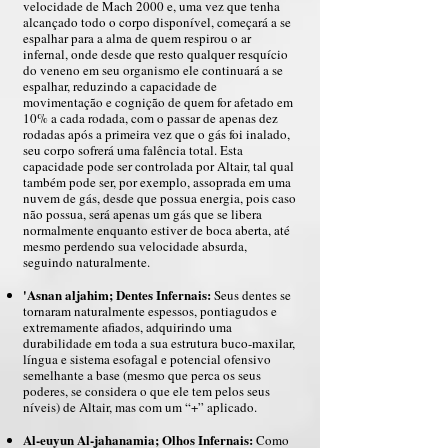
velocidade de Mach 2000 e, uma vez que tenha
alcançado todo o corpo disponível, começará a se
espalhar para a alma de quem respirou o ar
infernal, onde desde que resto qualquer resquício
do veneno em seu organismo ele continuará a se
espalhar, reduzindo a capacidade de
movimentação e cognição de quem for afetado em
10% a cada rodada, com o passar de apenas dez
rodadas após a primeira vez que o gás foi inalado,
seu corpo sofrerá uma falência total. Esta
capacidade pode ser controlada por Altair, tal qual
também pode ser, por exemplo, assoprada em uma
nuvem de gás, desde que possua energia, pois caso
não possua, será apenas um gás que se libera
normalmente enquanto estiver de boca aberta, até
mesmo perdendo sua velocidade absurda,
seguindo naturalmente.
'Asnan aljahim; Dentes Infernais:
Seus dentes se
tornaram naturalmente espessos, pontiagudos e
extremamente afiados, adquirindo uma
durabilidade em toda a sua estrutura buco-maxilar,
língua e sistema esofagal e potencial ofensivo
semelhante a base (mesmo que perca os seus
poderes, se considera o que ele tem pelos seus
níveis) de Altair, mas com um “+” aplicado.
Al-euyun Al-jahanamia; Olhos Infernais:
Como