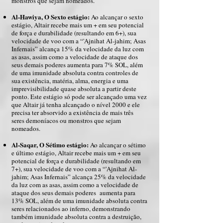
monstros que sejam nomeados.
Al-Hawiya, O Sexto estágio:
Ao alcançar o sexto
estágio, Altair recebe mais um + em seu potencial
de força e durabilidade (resultando em 6+), sua
velocidade de voo com a “'Ajnihat Al-jahim; Asas
Infernais” alcança 15% da velocidade da luz com
as asas, assim como a velocidade de ataque dos
seus demais poderes aumenta para 7% SOL, além
de uma imunidade absoluta contra controles de
sua existência, matéria, alma, energia e uma
imprevisibilidade quase absoluta a partir deste
ponto. Este estágio só pode ser alcançado uma vez
que Altair já tenha alcançado o nível 2000 e ele
precisa ter absorvido a existência de mais três
seres demoníacos ou monstros que sejam
nomeados.
Al-Saqar, O Sétimo estágio:
Ao alcançar o sétimo
e último estágio, Altair recebe mais um + em seu
potencial de força e durabilidade (resultando em
7+), sua velocidade de voo com a “'Ajnihat Al-
jahim; Asas Infernais” alcança 25% da velocidade
da luz com as asas, assim como a velocidade de
ataque dos seus demais poderes aumenta para
13% SOL, além de uma imunidade absoluta contra
seres relacionados ao inferno, demonstrando
também imunidade absoluta contra a destruição,