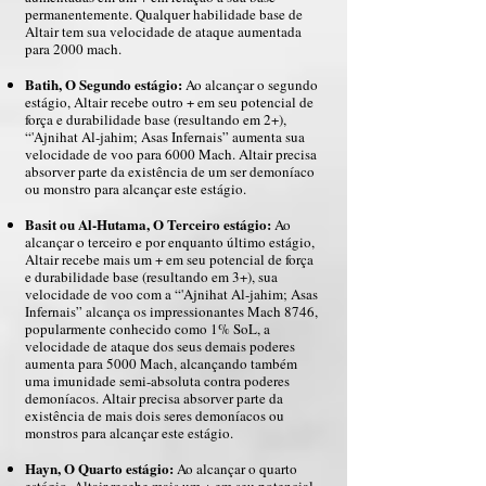
permanentemente. Qualquer habilidade base de
Altair tem sua velocidade de ataque aumentada
para 2000 mach.
Batih, O Segundo estágio:
Ao alcançar o segundo
estágio, Altair recebe outro + em seu potencial de
força e durabilidade base (resultando em 2+),
“'Ajnihat Al-jahim; Asas Infernais” aumenta sua
velocidade de voo para 6000 Mach. Altair precisa
absorver parte da existência de um ser demoníaco
ou monstro para alcançar este estágio.
Basit ou Al-Hutama, O Terceiro estágio:
Ao
alcançar o terceiro e por enquanto último estágio,
Altair recebe mais um + em seu potencial de força
e durabilidade base (resultando em 3+), sua
velocidade de voo com a “'Ajnihat Al-jahim; Asas
Infernais” alcança os impressionantes Mach 8746,
popularmente conhecido como 1% SoL, a
velocidade de ataque dos seus demais poderes
aumenta para 5000 Mach, alcançando também
uma imunidade semi-absoluta contra poderes
demoníacos. Altair precisa absorver parte da
existência de mais dois seres demoníacos ou
monstros para alcançar este estágio.
Hayn, O Quarto estágio:
Ao alcançar o quarto