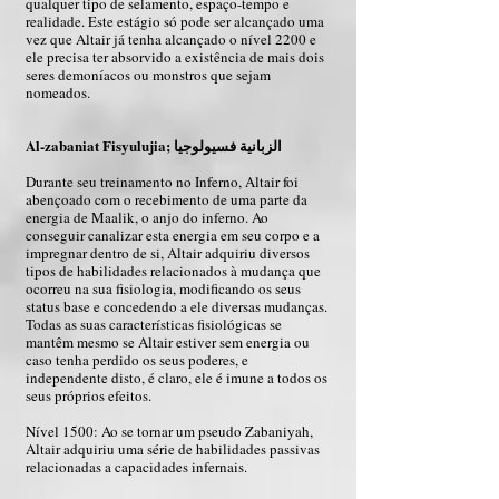
qualquer tipo de selamento, espaço-tempo e
realidade. Este estágio só pode ser alcançado uma
vez que Altair já tenha alcançado o nível 2200 e
ele precisa ter absorvido a existência de mais dois
seres demoníacos ou monstros que sejam
nomeados.
Al-zabaniat Fisyulujia; الزبانية فسيولوجيا
Durante seu treinamento no Inferno, Altair foi
abençoado com o recebimento de uma parte da
energia de Maalik, o anjo do inferno. Ao
conseguir canalizar esta energia em seu corpo e a
impregnar dentro de si, Altair adquiriu diversos
tipos de habilidades relacionados à mudança que
ocorreu na sua fisiologia, modificando os seus
status base e concedendo a ele diversas mudanças.
Todas as suas características fisiológicas se
mantêm mesmo se Altair estiver sem energia ou
caso tenha perdido os seus poderes, e
independente disto, é claro, ele é imune a todos os
seus próprios efeitos.
Nível 1500: Ao se tornar um pseudo Zabaniyah,
Altair adquiriu uma série de habilidades passivas
relacionadas a capacidades infernais.