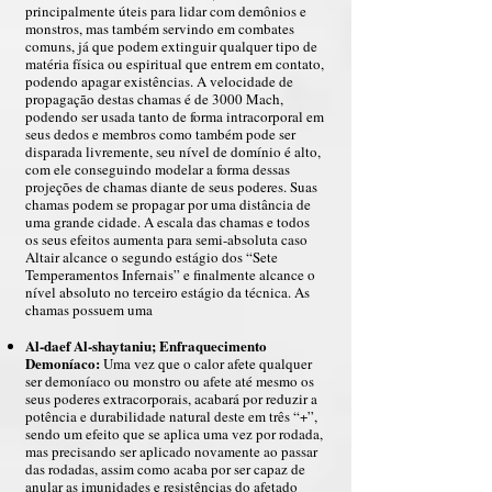
principalmente úteis para lidar com demônios e
monstros, mas também servindo em combates
comuns, já que podem extinguir qualquer tipo de
matéria física ou espiritual que entrem em contato,
podendo apagar existências. A velocidade de
propagação destas chamas é de 3000 Mach,
podendo ser usada tanto de forma intracorporal em
seus dedos e membros como também pode ser
disparada livremente, seu nível de domínio é alto,
com ele conseguindo modelar a forma dessas
projeções de chamas diante de seus poderes. Suas
chamas podem se propagar por uma distância de
uma grande cidade. A escala das chamas e todos
os seus efeitos aumenta para semi-absoluta caso
Altair alcance o segundo estágio dos “Sete
Temperamentos Infernais” e finalmente alcance o
nível absoluto no terceiro estágio da técnica. As
chamas possuem uma
Al-daef Al-shaytaniu; Enfraquecimento
Demoníaco:
Uma vez que o calor afete qualquer
ser demoníaco ou monstro ou afete até mesmo os
seus poderes extracorporais, acabará por reduzir a
potência e durabilidade natural deste em três “+”,
sendo um efeito que se aplica uma vez por rodada,
mas precisando ser aplicado novamente ao passar
das rodadas, assim como acaba por ser capaz de
anular as imunidades e resistências do afetado