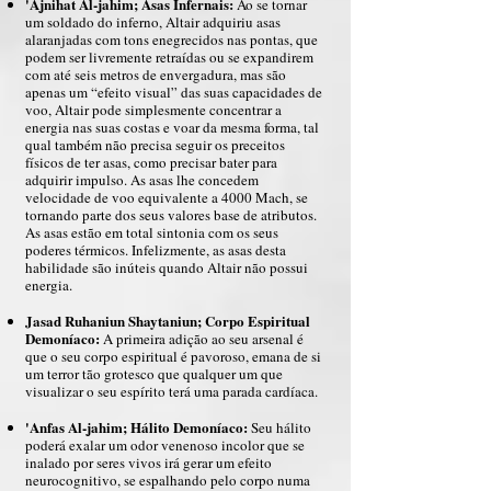
'Ajnihat Al-jahim; Asas Infernais:
Ao se tornar
um soldado do inferno, Altair adquiriu asas
alaranjadas com tons enegrecidos nas pontas, que
podem ser livremente retraídas ou se expandirem
com até seis metros de envergadura, mas são
apenas um “efeito visual” das suas capacidades de
voo, Altair pode simplesmente concentrar a
energia nas suas costas e voar da mesma forma, tal
qual também não precisa seguir os preceitos
físicos de ter asas, como precisar bater para
adquirir impulso. As asas lhe concedem
velocidade de voo equivalente a 4000 Mach, se
tornando parte dos seus valores base de atributos.
As asas estão em total sintonia com os seus
poderes térmicos. Infelizmente, as asas desta
habilidade são inúteis quando Altair não possui
energia.
Jasad Ruhaniun Shaytaniun; Corpo Espiritual
Demoníaco:
A primeira adição ao seu arsenal é
que o seu corpo espiritual é pavoroso, emana de si
um terror tão grotesco que qualquer um que
visualizar o seu espírito terá uma parada cardíaca.
'Anfas Al-jahim; Hálito Demoníaco:
Seu hálito
poderá exalar um odor venenoso incolor que se
inalado por seres vivos irá gerar um efeito
neurocognitivo, se espalhando pelo corpo numa