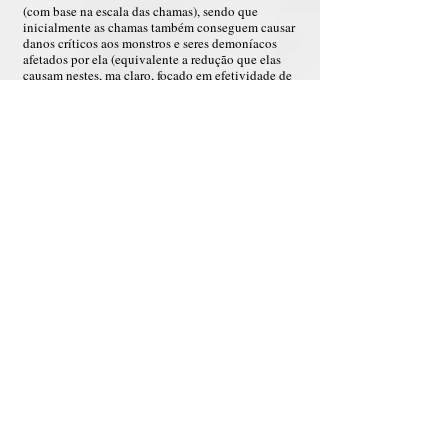
(com base na escala das chamas), sendo que
inicialmente as chamas também conseguem causar
danos críticos aos monstros e seres demoníacos
afetados por ela (equivalente a redução que elas
causam nestes, ma claro, focado em efetividade de
dano). Se a escala das chamas vier a subir para
quase absoluto, se acrescenta em “+” no efeito de
enfraquecimento que essa causa, e se as chamas se
tornarem absolutas, o acréscimo de eficiência será
não de “+”, mas sim de dois “+”.
Astihlak Al-taaqat Al-shaytania; Consumo de
Energía Demoníaca:
As chamas demoníacas
podem se alimentar das energias do alvo ao
reduzirem o seu potencial, Altair pode aplicar uma
insígnia de fogo infernal que pode ser aplicada
tanto pelo toque (intracorporal) quanto pelo
contato (extracorporal) que faz as chamas se
alimentarem da energia do alvo e nunca se
desfazerem, queimando-o eternamente enquanto
Altair desejar, e caso o alvo fique sem energia ele
ainda assim continuará sendo drenado e será
tostado, mas não morrerá até que Altair queira,
apenas sentirá extrema dor em seu corpo e alma.
As chamas e a insígnia tem duração indefinida até
que seja retirada, mas também desaparecendo caso
Altair morra.