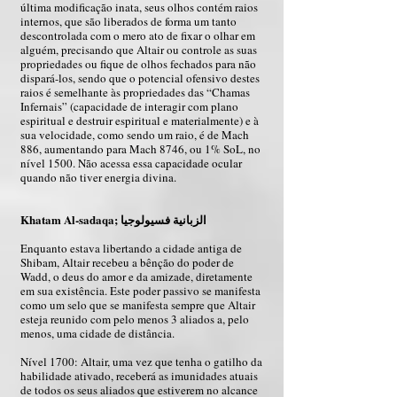
última modificação inata, seus olhos contém raios
internos, que são liberados de forma um tanto
descontrolada com o mero ato de fixar o olhar em
alguém, precisando que Altair ou controle as suas
propriedades ou fique de olhos fechados para não
dispará-los, sendo que o potencial ofensivo destes
raios é semelhante às propriedades das “Chamas
Infernais” (capacidade de interagir com plano
espiritual e destruir espiritual e materialmente) e à
sua velocidade, como sendo um raio, é de Mach
886, aumentando para Mach 8746, ou 1% SoL, no
nível 1500. Não acessa essa capacidade ocular
quando não tiver energia divina.
Khatam Al-sadaqa; الزبانية فسيولوجيا
Enquanto estava libertando a cidade antiga de
Shibam, Altair recebeu a bênção do poder de
Wadd, o deus do amor e da amizade, diretamente
em sua existência. Este poder passivo se manifesta
como um selo que se manifesta sempre que Altair
esteja reunido com pelo menos 3 aliados a, pelo
menos, uma cidade de distância.
Nível 1700: Altair, uma vez que tenha o gatilho da
habilidade ativado, receberá as imunidades atuais
de todos os seus aliados que estiverem no alcance