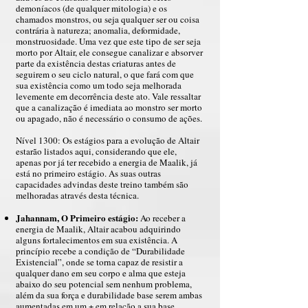
demoníacos (de qualquer mitologia) e os
chamados monstros, ou seja qualquer ser ou coisa
contrária à natureza; anomalia, deformidade,
monstruosidade. Uma vez que este tipo de ser seja
morto por Altair, ele consegue canalizar e absorver
parte da existência destas criaturas antes de
seguirem o seu ciclo natural, o que fará com que
sua existência como um todo seja melhorada
levemente em decorrência deste ato. Vale ressaltar
que a canalização é imediata ao monstro ser morto
ou apagado, não é necessário o consumo de ações.
Nível 1300: Os estágios para a evolução de Altair
estarão listados aqui, considerando que ele,
apenas por já ter recebido a energia de Maalik, já
está no primeiro estágio. As suas outras
capacidades advindas deste treino também são
melhoradas através desta técnica.
Jahannam, O Primeiro estágio:
Ao receber a
energia de Maalik, Altair acabou adquirindo
alguns fortalecimentos em sua existência. A
princípio recebe a condição de “Durabilidade
Existencial”, onde se torna capaz de resistir a
qualquer dano em seu corpo e alma que esteja
abaixo do seu potencial sem nenhum problema,
além da sua força e durabilidade base serem ambas
aumentadas em um + em relação a sua base