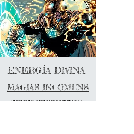
ENERGÍA DIVINA
MAGIAS INCOMUNS
Apesar de não serem necessariamente mais
poderosas que as magias comuns, certamente são
mais difíceis de serem aprendidas e utilizadas por
outros seres, com suas capacidades não sendo
exatamente restrita a um tipo de coisa ou efeito,
já que como um todo, suas capacidades são