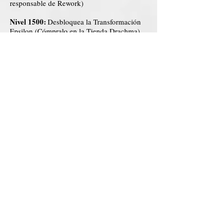
responsable de Rework)
Nivel 1500:
Desbloquea la Transformación
Epsilon (Cómpralo en la Tienda Drachma).
_____________________________
Nivel 1600:
Entrenamiento especial con un
ser divino. Adquiriendo con él la capacidad
de dominar por completo una
transformación (comprada) que tiene el
límite equivalente al poder de un ángel, sin
ningún límite de tiempo.
Nivel 1600
: El personaje se ha ganado el
respeto de los ángeles
, y por eso, siempre
que llame a un ángel, te responderá.
Nivel 1600:
Logra liberar 2 nuevos poderes,
siendo estos un pasivo y un activo (creado
por el propio jugador y evaluado por un
responsable de Rework)
_____________________________
Nivel 17
00:
Logra liberar 2 nuevos poderes,