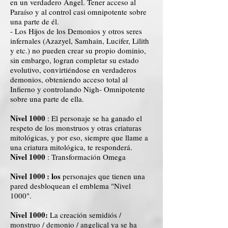
en un verdadero Ángel. Tener acceso al
Paraíso y al control casi omnipotente sobre
una parte de él.
- Los Hijos de los Demonios y otros seres
infernales (Azazyel, Samhain, Lucifer, Lilith
y etc.) no pueden crear su propio dominio,
sin embargo, logran completar su estado
evolutivo, convirtiéndose en verdaderos
demonios, obteniendo acceso total al
Infierno y controlando Nigh- Omnipotente
sobre una parte de ella.
Nivel 1000
: El personaje se ha ganado el
respeto de los monstruos y otras criaturas
mitológicas, y por eso, siempre que llame a
una criatura mitológica, te responderá.
Nivel 1000
: Transformación Omega
Nivel 1000
: los
personajes que tienen una
pared desbloquean el emblema "Nivel
1000".
Nivel 1000:
La creación semidiós /
monstruo / demonio / angelical ya se ha