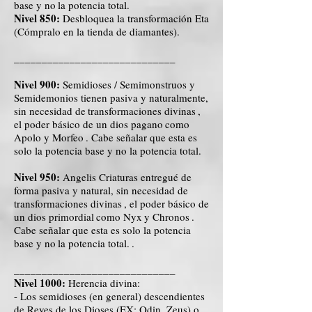
base y no
la potencia total.
Nivel 850:
Desbloquea la transformación Eta
(Cómpralo en la tienda de diamantes).
_____________________________
Nivel 900:
Semidioses / Semimonstruos y
Semidemonios tienen pasiva y naturalmente,
sin necesidad de
transformaciones divinas
,
el poder básico de un dios pagano
como
Apolo y Morfeo
. Cabe señalar que esta es
solo la potencia base y no la potencia total.
Nivel 950:
Angelis Criaturas entregué de
forma pasiva y natural, sin necesidad de
transformaciones divinas
, el poder básico de
un dios primordial
como Nyx
y Chronos
.
Cabe señalar que esta es solo la potencia
base y no
la potencia total.
.
_____________________________
Nivel 1000:
Herencia divina:
- Los semidioses (en general) descendientes
de Reyes de los Dioses (EX: Odin, Zeus) o