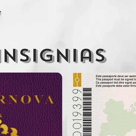
s
insignias