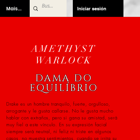
Mais...
Iniciar sesión
AMETHYST
WARLOCK
DAMA DO
EQUILÍBRIO
Drake es un hombre tranquilo, fuerte, orgulloso,
arrogante y le gusta callarse. No le gusta mucho
hablar con extraños, pero si gana su amistad, será
muy fiel a este vínculo. En su expresión facial
siempre será neutral, ni feliz ni triste en algunos
casos, no muestra sentimientos, cuando se irrita su