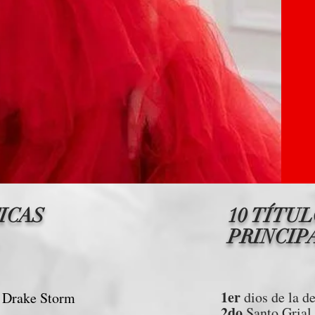
ICAS
10 TÍTU
PRINCIP
1er
dios de la d
Drake Storm
2do
Santo Grial