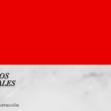
LOS
ALES
estrucción