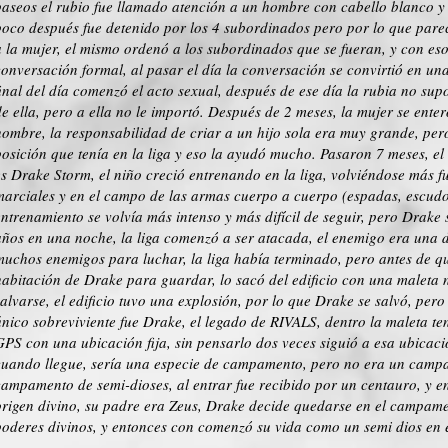
paseos el rubio fue llamado atención a un hombre con cabello blanco y
poco después fue detenido por los 4 subordinados pero por lo que par
a la mujer, el mismo ordenó a los subordinados que se fueran, y con e
conversación formal, al pasar el día la conversación se convirtió en un
final del día comenzó el acto sexual, después de ese día la rubia no su
de ella, pero a ella no le importó. Después de 2 meses, la mujer se ent
hombre, la responsabilidad de criar a un hijo sola era muy grande, pero 
posición que tenía en la liga y eso la ayudó mucho. Pasaron 7 meses, el
es Drake Storm, el niño creció entrenando en la liga, volviéndose más f
marciales y en el campo de las armas cuerpo a cuerpo (espadas, escudo
entrenamiento se volvía más intenso y más difícil de seguir, pero Drak
años en una noche, la liga comenzó a ser atacada, el enemigo era una 
muchos enemigos para luchar, la liga había terminado, pero antes de qu
habitación de Drake para guardar, lo sacó del edificio con una maleta 
salvarse, el edificio tuvo una explosión, por lo que Drake se salvó, pero 
único sobreviviente fue Drake, el legado de RIVALS, dentro la maleta ten
GPS con una ubicación fija, sin pensarlo dos veces siguió a esa ubicaci
cuando llegue, sería una especie de campamento, pero no era un cam
campamento de semi-dioses, al entrar fue recibido por un centauro, y 
origen divino, su padre era Zeus, Drake decide quedarse en el campamen
poderes divinos, y entonces con comenzó su vida como un semi dios en 