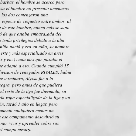
 barbas, el hombre se acercó pero
ecía el hombre no presentó amenazas
so los dos comenzaron una
a especie de coqueteo entre ambos, al
po de este hombre, nunca más se supo
eró de que estaba embarazada del
tenía privilegios debido a la alta
 niño nació y era un niño, su nombre
uerte y más especializado en artes
s y etc.) cada mes que pasaba el
e se adaptó a eso. Cuando cumplió 15
división de renegados RIVALES, había
e terminara, Alyssa fue a la
negra, pero antes de que pudiera
el resto de la liga fue diezmada, su
ía ropa especializada de la liga y un
ón, tardó 1 año en llegar, pero
pamento cualquiera menos un
en ese campamento descubrió su
to, vivir y aprender sobre sus
el campo mestizo