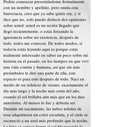
Podría comenzar presentándome formalmente
.
con un nombre y apellido, pero omita esta
burocracia, creo que ya sabe quién soy, y si
dice que no, solo puedo deducir dos opiniones
sobre usted: usted es un recién llegado que
llegó recientemente; o estás forzando la
ignorancia sobre mi existencia, después de
todo, todos me conocen. De todos modos, si
todavía estás leyendo aquí es porque estás
realmente interesado en saber un poco sobre mi
historia en el pasado, en los tiempos en que viví
una vida común y humana, así que sin más
preámbulos te diré una parte de ella, este
espacio es para esto después de todo. Nací en
medio de un solsticio de verano, exactamente el
día más largo y la noche más corta del año,
cuando el sol brillaba aún más que en los días
anteriores. Al menos lo fue y debería ser.
Durante mi nacimiento, las nubes teñidas de
rosa adquirieron un color escarlata, y el cielo se
oscureció a un azul más profundo que la noche.
La luna se colocó frente al sol bloqueando la