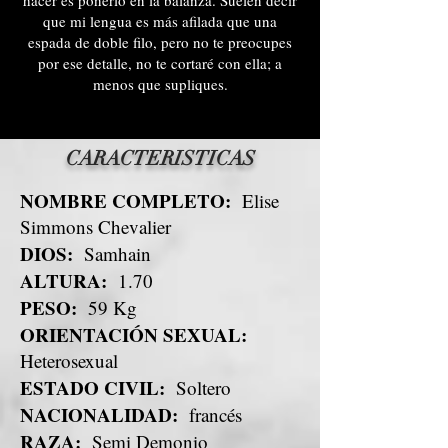
hacer es ponerlo en la balanza. Suelen decir
que mi lengua es más afilada que una
espada de doble filo, pero no te preocupes
por ese detalle, no te cortaré con ella; a
menos que supliques.
CARACTERISTICAS
NOMBRE COMPLETO:
Elise
Simmons Chevalier
DIOS:
Samhain
ALTURA:
1.70
PESO:
59 Kg
ORIENTACIÓN SEXUAL:
Heterosexual
ESTADO CIVIL:
Soltero
NACIONALIDAD:
francés
RAZA:
Semi Demonio