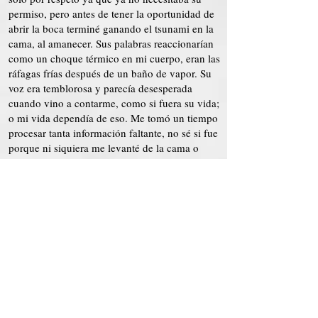
permiso, pero antes de tener la oportunidad de
abrir la boca terminé ganando el tsunami en la
cama, al amanecer. Sus palabras reaccionarían
como un choque térmico en mi cuerpo, eran las
ráfagas frías después de un baño de vapor. Su
voz era temblorosa y parecía desesperada
cuando vino a contarme, como si fuera su vida;
o mi vida dependía de eso. Me tomó un tiempo
procesar tanta información faltante, no sé si fue
porque ni siquiera me levanté de la cama o
porque creía que parecía una locura. Descubrir
una parte de mi vida que nunca se mencionó,
saber quién era mi padre y qué era, no estaba
cerca de lo que sentí cuando supe cuál era mi
verdadero origen. Viví una mentira dentro de
mi pequeña cama rosa, mientras que de hecho
estaba bañada en sangre. Aparentemente solo
sabía sobre la punta del iceberg, no sobre todo.
Ese mismo día discutimos durante horas y
horas, hasta que finalmente decidí lo que quería
y tomé una posición en mi vida, así que terminé