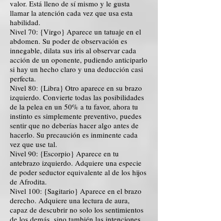
valor. Está lleno de sí mismo y le gusta
llamar la atención cada vez que usa esta
habilidad.
Nivel 70: {Virgo} Aparece un tatuaje en el
abdomen. Su poder de observación es
innegable, dilata sus iris al observar cada
acción de un oponente, pudiendo anticiparlo
si hay un hecho claro y una deducción casi
perfecta.
Nivel 80: {Libra} Otro aparece en su brazo
izquierdo. Convierte todas las posibilidades
de la pelea en un 50% a tu favor, ahora tu
instinto es simplemente preventivo, puedes
sentir que no deberías hacer algo antes de
hacerlo. Su precaución es inminente cada
vez que use tal.
Nivel 90: {Escorpio} Aparece en tu
antebrazo izquierdo. Adquiere una especie
de poder seductor equivalente al de los hijos
de Afrodita.
Nivel 100: {Sagitario} Aparece en el brazo
derecho. Adquiere una lectura de aura,
capaz de descubrir no solo los sentimientos
de los demás, sino también las intenciones.