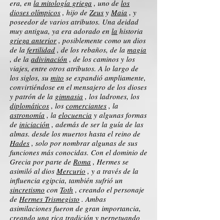
era, en
la mitología griega
, uno de
los
dioses olímpicos
, hijo de
Zeus
y
Maia
, y
poseedor de varios atributos. Una deidad
muy antigua, ya era adorado en
la
historia
griega anterior
, posiblemente como un dios
de la
fertilidad
, de los rebaños, de la
magia
, de la
adivinación
, de los caminos y los
viajes, entre otros atributos. A lo largo de
los siglos, su
mito
se expandió ampliamente,
convirtiéndose en el mensajero de los dioses
y patrón de la
gimnasia
, los ladrones, los
diplomáticos
, los
comerciantes
, la
astronomía
, la
elocuencia
y algunas formas
de
iniciación
, además de ser la guía de las
almas. desde los muertos hasta el reino de
Hades
, solo por nombrar algunas de sus
funciones más conocidas. Con el dominio de
Grecia por parte de
Roma
, Hermes se
asimiló al dios
Mercurio
, y a través de la
influencia egipcia, también sufrió un
sincretismo
con
Toth
, creando el personaje
de
Hermes Trismegisto
. Ambas
asimilaciones fueron de gran importancia,
creando una rica tradición y perpetuando