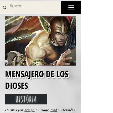
MENSAJERO DE LOS
DIOSES
HISTÓRIA
Hermes (en
griego
: Ἑρμής,
trad
:. Hermés)