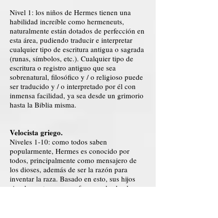
Nivel 1: los niños de Hermes tienen una
habilidad increíble como hermeneuts,
naturalmente están dotados de perfección en
esta área, pudiendo traducir e interpretar
cualquier tipo de escritura antigua o sagrada
(runas, símbolos, etc.). Cualquier tipo de
escritura o registro antiguo que sea
sobrenatural, filosófico y / o religioso puede
ser traducido y / o interpretado por él con
inmensa facilidad, ya sea desde un grimorio
hasta la Biblia misma.
Velocista griego.
Niveles 1-10: como todos saben
popularmente, Hermes es conocido por
todos, principalmente como mensajero de
los dioses, además de ser la razón para
inventar la raza. Basado en esto, sus hijos
simplemente son muy fugaces desde el
nacimiento, siendo tan rápidos como ágiles.
Inicialmente, todo su metabolismo se
acelera, pudiendo curarse de heridas como