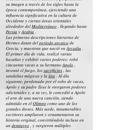
su imagen a través de los siglos hasta la
época contemporánea, ejerciendo una
influencia significativa en la cultura de
Occidente y ciertas áreas orientales
alrededor del
Mediterráneo
, llegando hasta
Persia
y
Arabia
.
Las primeras descripciones literarias de
Hermes datan del
período arcaico
de
Grecia, y muestran que nació en
Arcadia
.
El primer día de vida, realizó varias
hazañas y exhibió varios poderes: robó
cincuenta vacas a su hermano
Apolo
,
inventó el fuego, los
sacrificios
, las
sandalias mágicas y la
lira
. Al día
siguiente, perdonado por el robo de vacas,
Apolo y su padre Zeus le otorgaron poderes
adicionales y, a su vez, le concedió a Apolo
el arte de una nueva canción, siendo
admitido en el
Olimpo
como uno de los
grandes dioses. Más tarde, innumerables
escritores ampliaron y ornamentaron su
historia original, convirtiéndolo incluso en
un
demiurgo
, y surgieron múltiples