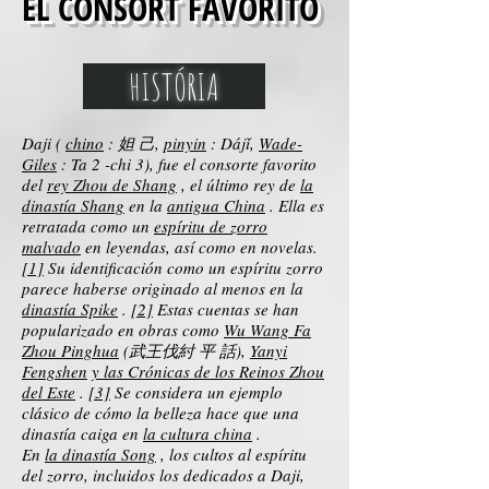
EL CONSORT FAVORITO
HISTÓRIA
Daji (
chino
: 妲 己,
pinyin
: Dájǐ,
Wade-
Giles
: Ta 2 -chi 3), fue el consorte favorito
del
rey Zhou de Shang
, el último rey de
la
dinastía Shang
en la
antigua China
. Ella es
retratada como un
espíritu de zorro
malvado
en leyendas, así como en novelas.
[1]
Su identificación como un espíritu zorro
parece haberse originado al menos en la
dinastía Spike
.
[2]
Estas cuentas se han
popularizado en obras como
Wu Wang Fa
Zhou Pinghua
(武王伐紂 平 話),
Yanyi
Fengshen
y las Crónicas de los Reinos Zhou
del Este
.
[3]
Se considera un ejemplo
clásico de cómo la belleza hace que una
dinastía caiga en
la cultura china
.
En
la dinastía Song
, los cultos al espíritu
del zorro, incluidos los dedicados a Daji,