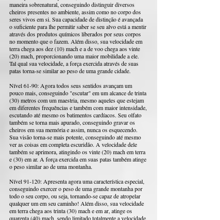
maneira sobrenatural, conseguindo distinguir diversos
cheiros presentes no ambiente, assim como no corpo dos
seres vivos em si. Sua capacidade de distinção é avançada
o suficiente para lhe permitir saber se seu alvo está a mentir
através dos produtos químicos liberados por seus corpos
no momento que o fazem. Além disso, sua velocidade em
terra chega aos dez (10) mach e a de voo chega aos vinte
(20) mach, proporcionando uma maior mobilidade a ele.
Tal qual sua velocidade, a força exercida através de suas
patas torna-se similar ao peso de uma grande cidade.
Nível 61-90: Agora todos seus sentidos avançam um
pouco mais, conseguindo "escutar" em um alcance de trinta
(30) metros com um maestria, mesmo aqueles que estejam
em diferentes frequências e também com maior intensidade,
escutando até mesmo os batimentos cardíacos. Seu olfato
também se torna mais apurado, conseguindo gravar os
cheiros em sua memória e assim, nunca os esquecendo.
Sua visão torna-se mais potente, conseguindo até mesmo
ver as coisas em completa escuridão. A velocidade dele
também se aprimora, atingindo os vinte (20) mach em terra
e (30) em ar. A força exercida em suas patas também atinge
o peso similar ao de uma montanha.
Nível 91-120: Apresenta agora uma característica especial,
conseguindo exercer o peso de uma grande montanha por
todo o seu corpo, ou seja, tornando-se capaz de atropelar
qualquer um em seu caminho! Além disso, sua velocidade
em terra chega aos trinta (30) mach e em ar, atinge os
quarenta (40) mach, sendo limitado totalmente a velocidade