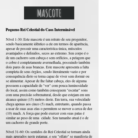
MASCOTE
Pequeno Rei Celestial do Caos Interminável
Nível 1-30: Este mascote é um retrato de seu progenitor,
sendo basicamente idêntico a ele em termos de aparência,
apesar de possuir uma característica única, músculos
avantajados e definidos, secos ao extremo. Seu corpo é o
de um cachorro sem cabeça e sem orifícios, a pelagem que
o cobre é completamente avermelhada, possuindo também
dois pares de asas brancas. Este mascote apresenta a falta
completa de seus órgãos, sendo literalmente vazio e por
consequência disto se torna capaz de viver sem dormir ou
se alimentar. Apesar de lhe faltar cabeça, eles de alguma
possuem a capacidade de "ver" com pouca luminosidade
do local, assim como também conseguem "escutar" sons
com uma precisão sobrenatural, desde que estejam em um
alcance quinze (15) metros deste. Em terra, sua velocidade
chega apenas aos cinco (5) mach, entretanto, quando passa
a usar de suas asas elas o permitem se mover a cerca de dez
(10) mach. A força que pode exercer com suas patas é
similar ao peso de uma cidade. Seu tamanho atual é o de
um cachorro de grande porte.
Nível 31-60: Os sentidos do Rei Celestial se tornam ainda
mais apurados neste patamar, e seu "olfato" se manifesta de