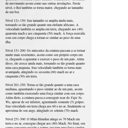
de movimento assim como nas outras nivelações. Neste
nível, o Rei também se torna maior, chegando ao tamanho
de um boi.
Nível 121-150: Seu tamanho se amplia ainda mais,
tornando-se tão grande quanto um elefante africano. A
velocidade também se amplia em terra, chegando aos (40)
quarenta mach e aos cinquenta (50) mach. A força exercida
com seu corpo chega a tornar-se similar ao peso de uma
ilha.
Nível 151-200: Os músculos da criatura passam a se tornar
muito mais resistentes, assim como seu próprio corpo em
si, chegando a aguentar e exercer o peso de um país. Além
disso, ele cresce ainda mais, tornando-se tão grande quanto
uma casa pequena. Sua velocidade também se torna mais
avantajada, atingindo os sessenta (60) mach no ar e
cinquenta (50) em terra.
Nível 201-250: Torna-se tão grande quanto a uma casa
mediana, aguentando o peso similar ao de um país, assim
como também exercendo uma força similar com seu corpo.
Além disto, a criatura passa a conseguir usar do
Yiqie Yu
Wu
, apesar de ser inferior, aguentando somente (5) golpes.
Sua velocidade em terra chega aos 60 e no ar, finalmente se
aproxima do seu auge, atingindo os setenta (70) mach.
Nível 251-300: O Mini-Hundun atinge os 70 Mach em
terra e no ar, consegue chegar aos (80) Mach. No final, seu
corpo consegue resistir a golpes que tem uma força similar