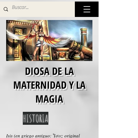
DIOSA DE LA
MATERNIDAD Y LA
MAGIA
HISTORIA
Isis (en griego antiguo: Ἶσις; original