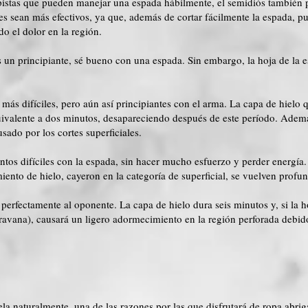
pistas que pueden manejar una espada hábilmente, el semidiós también 
es sean más efectivos, ya que, además de cortar fácilmente la espada, p
do el dolor en la región.
es un principiante, sé bueno con una espada. Sin embargo, la hoja de la
ás difíciles, pero aún así principiantes con el arma. La capa de hielo qu
uivalente a dos minutos, desapareciendo después de este período. Ademá
usado por los cortes superficiales.
tos difíciles con la espada, sin hacer mucho esfuerzo y perder energía.
iento de hielo, cayeron en la categoría de superficial, se vuelven profu
perfectamente al oponente. La capa de hielo dura seis minutos y, si la h
aravana), causará un ligero adormecimiento en la región perforada debido 
ela naturalmente, una de las razones por las que disfrutará de ropa abr