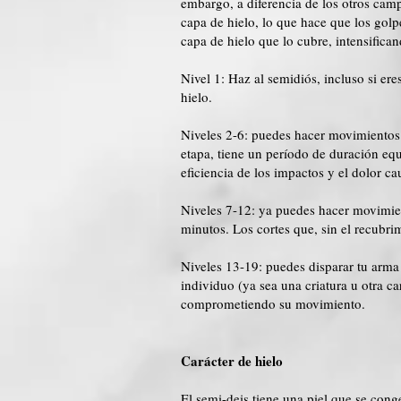
embargo, a diferencia de los otros cam
capa de hielo, lo que hace que los golp
capa de hielo que lo cubre, intensifican
Nivel 1: Haz al semidiós, incluso si er
hielo.
Niveles 2-6: puedes hacer movimientos m
etapa, tiene un período de duración eq
eficiencia de los impactos y el dolor ca
Niveles 7-12: ya puedes hacer movimien
minutos. Los cortes que, sin el recubrim
Niveles 13-19: puedes disparar tu arma 
individuo (ya sea una criatura u otra c
comprometiendo su movimiento.
Carácter de hielo
El semi-deis tiene una piel que se cong