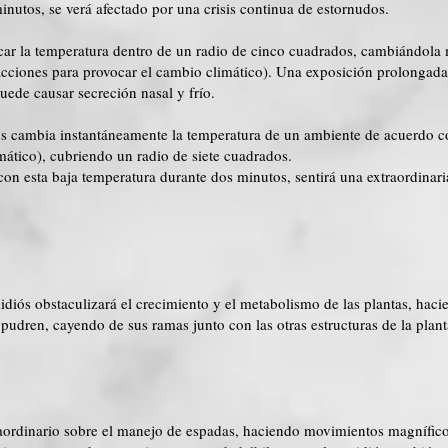
inutos, se verá afectado por una crisis continua de estornudos.
icar la temperatura dentro de un radio de cinco cuadrados, cambiándol
 acciones para provocar el cambio climático). Una exposición prolongada
uede causar secreción nasal y frío.
iós cambia instantáneamente la temperatura de un ambiente de acuerdo c
mático), cubriendo un radio de siete cuadrados.
on esta baja temperatura durante dos minutos, sentirá una extraordinari
diós obstaculizará el crecimiento y el metabolismo de las plantas, haci
se pudren, cayendo de sus ramas junto con las otras estructuras de la plant
aordinario sobre el manejo de espadas, haciendo movimientos magníficos