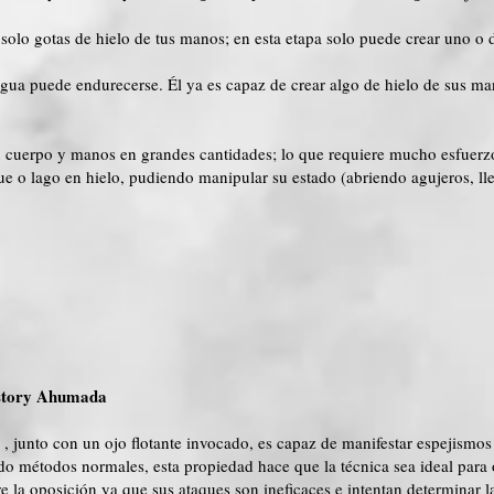
 solo gotas de hielo de tus manos; en esta etapa solo puede crear uno o 
gua puede endurecerse. Él ya es capaz de crear algo de hielo de sus ma
u cuerpo y manos en grandes cantidades; lo que requiere mucho esfuerz
que o lago en hielo, pudiendo manipular su estado (abriendo agujeros, l
istory Ahumada
, junto con un ojo flotante invocado, es capaz de manifestar espejismos
ando métodos normales, esta propiedad hace que la técnica sea ideal para 
e la oposición ya que sus ataques son ineficaces e intentan determinar la