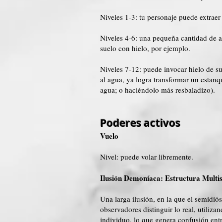
Niveles 1-3: tu personaje puede extraer
Niveles 4-6: una pequeña cantidad de a
suelo con hielo, por ejemplo.
Niveles 7-12: puede invocar hielo de s
al agua, ya logra transformar un estan
agua; o haciéndolo más resbaladizo).
Poderes activos
Vuelo
Nivel: puede volar libremente.
Ilusión Demoníaca: Estructura Mult
Una larga ilusión, en la que el
semidiós
observadores distinguir lo real, utiliz
individuo, lo que genera confusión entr