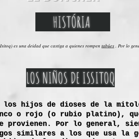
HISTÓRIA
n Isitoq) es una deidad que castiga a quienes rompen
tabúes
. Por lo gen
LOS NIÑOS DE ISSITOQ
 los hijos de dioses de la mitol
nco o rojo (o rubio platino), qu
e provienen. Por lo general, sie
gos similares a los que usa la g