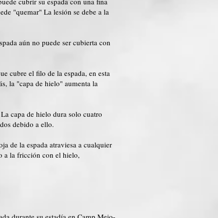
puede cubrir su espada con una fina
uede "quemar" La lesión se debe a la
 espada aún no puede ser cubierta con
e cubre el filo de la espada, en esta
s, la "capa de hielo" aumenta la
 La capa de hielo dura solo cuatro
ndos debido a ello.
oja de la espada atraviesa a cualquier
a la fricción con el hielo,
igada durante su estadía en Camp Meio-