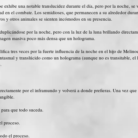
oe exhibe una notable translucidez durante el día, pero por la noche, se 
dad en el combate. Los semidioses, que permanecen a su alrededor dura
os y otros animales se sienten incómodos en su presencia.
uplicándose por la noche, pero con la luz de la luna brillando directam
 imagen masiva poco más densa que un holograma.
fica tres veces por la fuerte influencia de la noche en el hijo de Melino
antasmal y translúcido como un holograma (aunque no es transitable, el 
.
directamente por el inframundo y volverá a donde prefieras. Una vez que
angible.
o para que todo suceda.
el proceso.
todo el proceso.