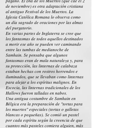
pagano. El Día de los Muertos (que cae el 2
de noviembre) es otra adaptación cristiana
al antiguo Festival de los Muertos. La
Iglesia Católica Romana lo observa como
un día sagrado de oraciones por las almas
del purgatorio.
En varias partes de Inglaterra se cree que
los fantasmas de todos aquellos destinados
a morir ese año se pueden ver caminando
entre las tumbas de medianoche de
Samhain. Se pensaba que algunos
fantasmas eran de mala naturaleza y, para
su protección, las linternas de calabaza
estaban hechas con rostros horrendos e
iluminados, que se llevaban como linternas
para alejar a los espíritus malignos. En
Escocia, las linternas tradicionales de los
Hallows fueron talladas en nabos.
Una antigua costumbre de Samhain en
Bélgica era la preparación de "tortas para
los muertos" especiales (tortas o galletas
blancas o pequeñas). Se comió un pastel
por cada espíritu según la creencia de que
cuantos más pasteles comiera alguien, más