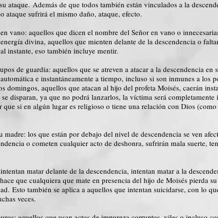
r su ataque. Además de que todos también están vinculados a la descen
d o ataque sufrirá el mismo daño, ataque, efecto.
en vano: aquellos que dicen el nombre del Señor en vano o innecesaria
 energía divina, aquellos que mienten delante de la descendencia o falta
al instante, eso también incluye mentir.
pos de guardia: aquellos que se atreven a atacar a la descendencia en 
n automática e instantáneamente a tiempo, incluso si son inmunes a los p
 los domingos, aquellos que atacan al hijo del profeta Moisés, caerán in
s se disparan, ya que no podrá lanzarlos, la víctima será completamente 
r que si en algún lugar es religioso o tiene una relación con Dios (como 
,
tu madre: los que están por debajo del nivel de descendencia se ven af
cendencia o cometen cualquier acto de deshonra, sufrirán mala suerte, te
ntentan matar delante de la descendencia, intentan matar a la descenden
hace que cualquiera que mate en presencia del hijo de Moisés pierda s
ad. Esto también se aplica a aquellos que intentan suicidarse, con lo q
uchas veces.
uros: aquellos que usan actos de impureza corruptos, viles o incluso 