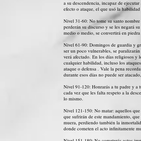
a su descendencia, incapaz de ejecuta
efecto o ataque, el que usó la habilida
Nivel 31-60: No tome su santo nombre 
perderán su discurso y se les negará su
medio o medio, se convertirá en piedra 
Nivel 61-90: Domingos de guardia y gru
ser un poco vulnerables, se paralizará
verá afectado. En los días religiosos y
cualquier habilidad, incluso los ataque
ataque o defensa . Vale la pena recorda
durante esos días no puede ser atacado
Nivel 91-120: Honrarás a tu padre y a 
cada vez que les falta respeto a la des
lo mismo.
Nivel 121-150: No matar: aquellos que i
que sufrirán de este mandamiento, que 
muera, perdiendo también la inmortalid
donde cometen el acto infinitamente m
Nivel 151-180: No cometerás actos imp