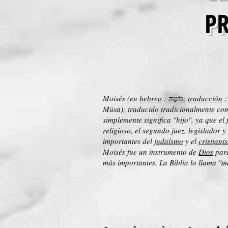
P
Moisés (en
hebreo
: מֹשֶׁה;
traducción
Mūsa); traducido tradicionalmente com
simplemente significa "hijo", ya que el
religioso, el segundo juez, legislador y
importantes del
judaísmo
y el
cristiani
Moisés fue un instrumento de
Dios
para
más importantes. La Biblia lo llama "m