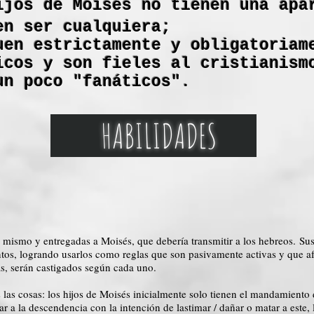
ijos de Moisés no tienen una apa
en ser cualquiera;
uen estrictamente y obligatoriam
icos y son fieles al cristianism
un poco "fanáticos".
HABILIDADES
or mismo y entregadas a Moisés, que debería transmitir a los hebreos. S
tos, logrando usarlos como reglas que son pasivamente activas y que af
s, serán castigados según cada uno.
las cosas: los hijos de Moisés inicialmente solo tienen el mandamiento 
ar a la descendencia con la intención de lastimar / dañar o matar a este,