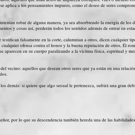
én se aplica a los pensamientos impuros, como el deseo de seres compro
 intentan robar de alguna manera, ya sea absorbiendo la energía de los
entos y cosas así, perderán todos los sentidos además de entrar en esta
testifican falsamente en la corte, calumnian a otros, dicen cualquier t
 y cualquier ofensa contra el honor y la buena reputación de otros, Él 
e aparecen en su cuerpo paralizando a la víctima física, espiritual y men
 del vecino: aquellos que desean otros seres que ya están en una relac
dos.
los demás: si quiere que algo sexual le pertenezca, sufrirá una gran de
eñor, por lo que su descendencia también hereda una de las habilidades 