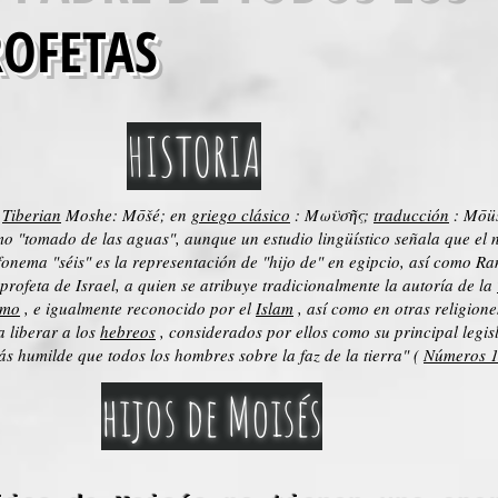
ROFETAS
HISTORIA
:
Tiberian
Moshe: Mōšé; en
griego clásico
: Mωϋσῆς;
traducción
: Mōü
o "tomado de las aguas", aunque un estudio lingüístico señala que el n
 fonema "séis" es la representación de "hijo de" en egipcio, así como Ra
 profeta de Israel, a quien se atribuye tradicionalmente la autoría de la
smo
, e igualmente reconocido por el
Islam
, así como en otras religione
 liberar a los
hebreos
, considerados por ellos como su principal legisl
ás humilde que todos los hombres sobre la faz de la tierra" (
Números 1
hijos de Moisés