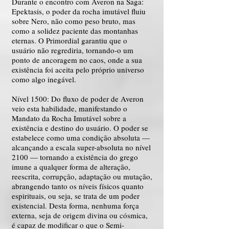
​Durante o encontro com Averon na Saga:
Epektasis, o poder da rocha imutável fluiu
sobre Nero, não como peso bruto, mas
como a solidez paciente das montanhas
eternas. O Primordial garantiu que o
usuário não regrediria, tornando-o um
ponto de ancoragem no caos, onde a sua
existência foi aceita pelo próprio universo
como algo inegável.
​Nível 1500: Do fluxo de poder de Averon
veio esta habilidade, manifestando o
Mandato da Rocha Imutável sobre a
existência e destino do usuário. O poder se
estabelece como uma condição absoluta —
alcançando a escala super-absoluta no nível
2100 — tornando a existência do grego
imune a qualquer forma de alteração,
reescrita, corrupção, adaptação ou mutação,
abrangendo tanto os níveis físicos quanto
espirituais, ou seja, se trata de um poder
existencial. Desta forma, nenhuma força
externa, seja de origem divina ou cósmica,
é capaz de modificar o que o Semi-