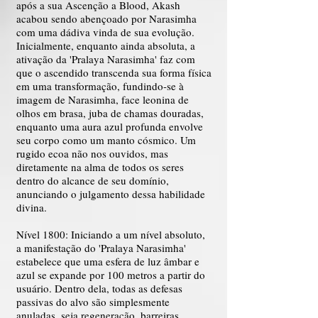
após a sua Ascenção a Blood, Akash
acabou sendo abençoado por Narasimha
com uma dádiva vinda de sua evolução.
Inicialmente, enquanto ainda absoluta, a
ativação da 'Pralaya Narasimha' faz com
que o ascendido transcenda sua forma física
em uma transformação, fundindo-se à
imagem de Narasimha, face leonina de
olhos em brasa, juba de chamas douradas,
enquanto uma aura azul profunda envolve
seu corpo como um manto cósmico. Um
rugido ecoa não nos ouvidos, mas
diretamente na alma de todos os seres
dentro do alcance de seu domínio,
anunciando o julgamento dessa habilidade
divina.
Nível 1800: Iniciando a um nível absoluto,
a manifestação do 'Pralaya Narasimha'
estabelece que uma esfera de luz âmbar e
azul se expande por 100 metros a partir do
usuário. Dentro dela, todas as defesas
passivas do alvo são simplesmente
anuladas, seja regeneração, barreiras,