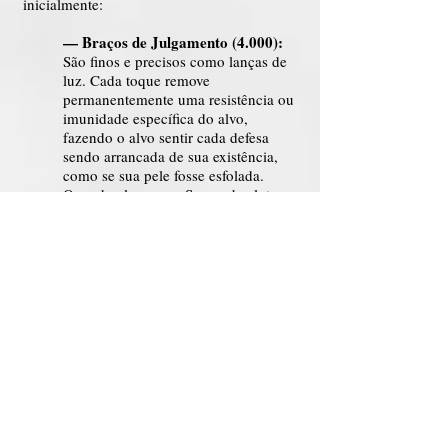
inicialmente:
— Braços de Julgamento (4.000):
São finos e precisos como lanças de
luz. Cada toque remove
permanentemente uma resistência ou
imunidade específica do alvo,
fazendo o alvo sentir cada defesa
sendo arrancada de sua existência,
como se sua pele fosse esfolada.
Quando alcançar o Super absoluto:
40.000 Braços de Julgamento: Não
precisam mais tocar o alvo; agora
bastando a mera presença da
habilidade, e assim todas as
resistências, imunidades e defesas do
alvo são seladas devido a presença
do adversário.
— Braços de Imobilização (3.000):
São todos grossos e musculosos, os
quais agarram o alvo pelos membros,
pescoço, tronco e todos os seus
pontos de poder, até que nenhum