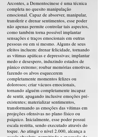
Arcontes, a Dementocinese é uma técnica
completa no quesito manipulação
emocional. Capaz de absorver, manipular,
transferir e drenar sentimentos, esse poder
não apenas permite controlar tais aspectos,
como também torna possível implantar
sensações e traços emocionais em outras
pessoas ou em si mesmo. Alguns de seus
efeitos incluem: drenar felicidade, tornando
as vítimas apáticas e depressivas; implantar
medo e desespero, induzindo estados de
pânico extremo; roubar memórias emotivas,
fazendo os alvos esquecerem
completamente momentos felizes ou
dolorosos; criar vácuos emocionais,
tornando alguém completamente incapaz
de sentir, apagando inclusive emoções pré-
existentes; materializar sentimentos,
transformando as emoções das vítimas em
projeções ofensivas no plano físico ou
psíquico. Inicialmente, esse poder possui
escala restrita, sendo executado através do
toque. Ao atingir o nível 2.000, alcança a
escala absoluta, permitindo a execução de