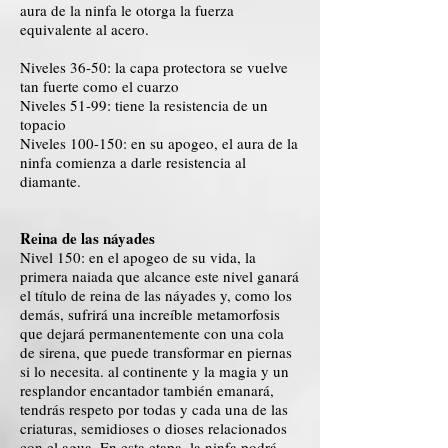
aura de la ninfa le otorga la fuerza
equivalente al acero.
Niveles 36-50: la capa protectora se vuelve
tan fuerte como el cuarzo
Niveles 51-99: tiene la resistencia de un
topacio
Niveles 100-150: en su apogeo, el aura de la
ninfa comienza a darle resistencia al
diamante.
Reina de las náyades
Nivel 150: en el apogeo de su vida, la
primera naiada que alcance este nivel ganará
el título de reina de las náyades y, como los
demás, sufrirá una increíble metamorfosis
que dejará permanentemente con una cola
de sirena, que puede transformar en piernas
si lo necesita. al continente y la magia y un
resplandor encantador también emanará,
tendrás respeto por todas y cada una de las
criaturas, semidioses o dioses relacionados
con el agua. En esta etapa, la ninfa podrá