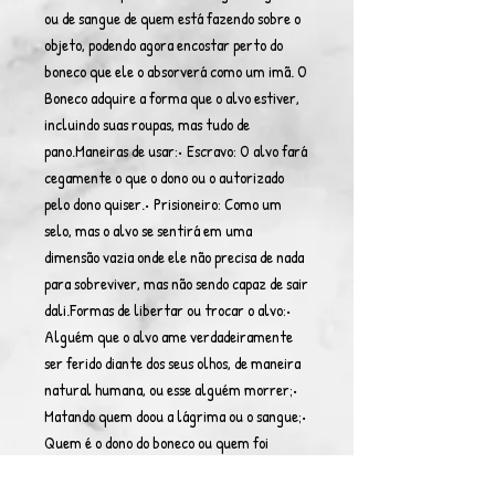
ou de sangue de quem está fazendo sobre o
objeto, podendo agora encostar perto do
boneco que ele o absorverá como um imã. O
Boneco adquire a forma que o alvo estiver,
incluindo suas roupas, mas tudo de
pano.Maneiras de usar:• Escravo: O alvo fará
cegamente o que o dono ou o autorizado
pelo dono quiser.• Prisioneiro: Como um
selo, mas o alvo se sentirá em uma
dimensão vazia onde ele não precisa de nada
para sobreviver, mas não sendo capaz de sair
dali.Formas de libertar ou trocar o alvo:•
Alguém que o alvo ame verdadeiramente
ser ferido diante dos seus olhos, de maneira
natural humana, ou esse alguém morrer;•
Matando quem doou a lágrima ou o sangue;•
Quem é o dono do boneco ou quem foi
autorizado pelo dono, simplesmente dizer,