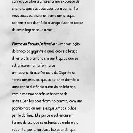
carro. Ele libera uma enorme explosão de
energia, que ele pode usar para aumentar
seus socos ou disparar como um ataque
concentrado de médio a longo alcance capaz
de desintegrar seus alvos.
Forma do Escudo Defensivo :
Uma variação
do braço do gigante a qual cobre o braço
direito até o ombro em um líquido que se
solidifica em uma forma de
armadura. Brazo Derecha de Gigante se
torna um escudo, que se estende da mão a
uma certa distância além do antebraço,
com o mesmo padrão intrincado de
antes. Dentes ocos ficam no centro, com um
padrão rosa ou nariz esquelético e olhos
perto do final. Ele perde a saliência em
forma de asa que se estende do ombro e a
substitui por uma placa hexagonal, que