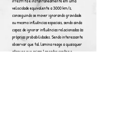
irrestrita e instantaneamente em uma
velocidade equivalente a 3000 km/s,
conseguindo se mover ignorando gravidade
ou mesmo influências espaciais, sendo ainda
capaz de ignorar influências relacionadas às
próprias probabilidades. Sendo interessante
observar que tal lamina reage a quaisquer
ataques que sejam lançados contra o
portador, mesmo aqueles que este não
consiga detectar de forma alguma.
Conseguindo até mesmo atacar, havendo
uma certa sincronia psíquica entre portador
e a espada, permitindo que ele consiga
controlar via mentalmente.