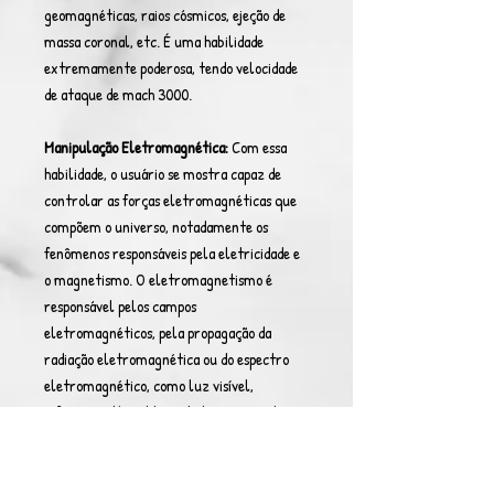
geomagnéticas, raios cósmicos, ejeção de
massa coronal, etc. É uma habilidade
extremamente poderosa, tendo velocidade
de ataque de mach 3000.
Manipulação Eletromagnética:
Com essa
habilidade, o usuário se mostra capaz de
controlar as forças eletromagnéticas que
compõem o universo, notadamente os
fenômenos responsáveis pela eletricidade e
o magnetismo. O eletromagnetismo é
responsável pelos campos
eletromagnéticos, pela propagação da
radiação eletromagnética ou do espectro
eletromagnético, como luz visível,
infravermelho, ultravioleta, microondas e
ondas de rádio, o usuário, por sua vez,
também pode fazer uso individual dessas
duas forças, manipulando tanto o