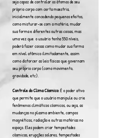
seja capaz de controlar os átomos de seu
próprio corpo com certa maestria,
inicialmente concedendo pequenos efeitos,
como misturar-se com a matéria, mudar
sua forma e diferentes outras coisas, mas
uma vez que o usuário tenha 550 níveis,
poderá fazer coisas como mudar sua forma
em nível atômico ilimitadamente, assim
como distorcer as leis físicas que governam
seu próprio corpo (como movimento,
gravidade, etc).
Controle do Clima Cósmico:
É o poder ativo
que permite que o usuário manipule ou crie
fenômenos climáticos cósmicos, ou seja, as
mudanças no plasma ambiente, campos
magnéticos, radiação e outras matérias no
espaço. Eles podem criar tempestades
cósmicas, erupções solares, tempestades