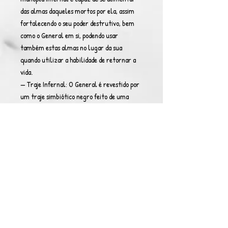
das almas daqueles mortos por ela, assim
fortalecendo o seu poder destrutivo, bem
como o General em si, podendo usar
também estas almas no lugar da sua
quando utilizar a habilidade de retornar a
vida.
— Traje Infernal: O General é revestido por
um traje simbiótico negro feito de uma
substância infernal chamada
"Necroplasma", alterando sua estrutura
molecular enquanto o veste, obtendo assim
uma regeneração aprimorada, podendo se
regenerar completamente a partir de uma
simples molécula que sobrar, necessitando
que seja totalmente destruído para ser
morto.
— A Primeira Lâmina: Os Generais possuem
uma réplica da primeira lâmina usada por