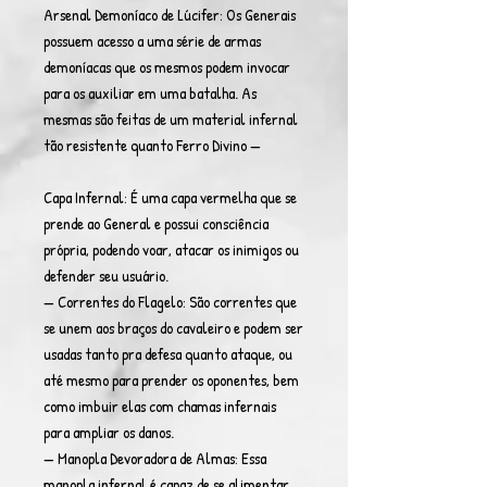
Arsenal Demoníaco de Lúcifer: Os Generais
possuem acesso a uma série de armas
demoníacas que os mesmos podem invocar
para os auxiliar em uma batalha. As
mesmas são feitas de um material infernal
tão resistente quanto Ferro Divino —
Capa Infernal: É uma capa vermelha que se
prende ao General e possui consciência
própria, podendo voar, atacar os inimigos ou
defender seu usuário.
— Correntes do Flagelo: São correntes que
se unem aos braços do cavaleiro e podem ser
usadas tanto pra defesa quanto ataque, ou
até mesmo para prender os oponentes, bem
como imbuir elas com chamas infernais
para ampliar os danos.
— Manopla Devoradora de Almas: Essa
manopla infernal é capaz de se alimentar