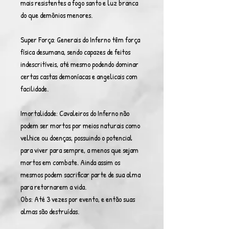
mais resistentes a fogo santo e luz branca
do que demônios menores.
Super Força: Generais do Inferno têm força
física desumana, sendo capazes de feitos
indescritíveis, até mesmo podendo dominar
certas castas demoníacas e angelicais com
facilidade.
Imortalidade: Cavaleiros do Inferno não
podem ser mortos por meios naturais como
velhice ou doenças, possuindo o potencial
para viver para sempre, a menos que sejam
mortos em combate. Ainda assim os
mesmos podem sacrificar parte de sua alma
para retornarem a vida.
Obs: Até 3 vezes por evento, e então suas
almas são destruídas.