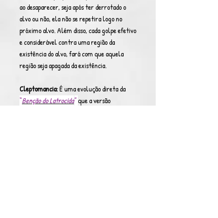
ao desaparecer, seja após ter derrotado o
alvo ou não, ela não se repetira logo no
próximo alvo. Além disso, cada golpe efetivo
e considerável contra uma região da
existência do alvo, fará com que aquela
região seja apagada da existência.
Cleptomancia:
É uma evolução direta da
“
Benção do Latrocida
”
que a versão
imperfeita possui, onde os efeitos dela
acabam sendo melhorados
consideravelmente, para dizer o mínimo.
Caso o usuário tenha sucesso em finalizar o
assassinato de algum ser, essa habilidade
absoluta mostrará seu efeito, com a
energia divina do indivíduo sendo assimilada
dentro do usuário pela minuscula
autoridade do arconte dentro deste, o qual
fará com que todas as habilidades base da