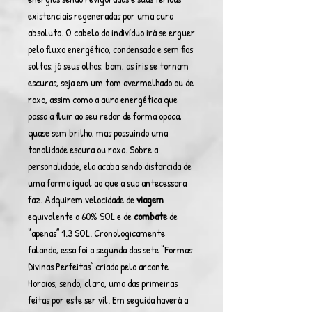
existenciais regeneradas por uma cura
absoluta. O cabelo do indivíduo irá se erguer
pelo fluxo energético, condensado e sem fios
soltos, já seus olhos, bom, as íris se tornam
escuras, seja em um tom avermelhado ou de
roxo, assim como a aura energética que
passa a fluir ao seu redor de forma opaca,
quase sem brilho, mas possuindo uma
tonalidade escura ou roxa. Sobre a
personalidade, ela acaba sendo distorcida de
uma forma igual ao que a sua antecessora
faz. Adquirem velocidade de
viagem
equivalente a 60% SOL e de
combate
de
“apenas” 1.3 SOL. Cronologicamente
falando, essa foi a segunda das sete “Formas
Divinas Perfeitas” criada pelo arconte
Horaios, sendo, claro, uma das primeiras
feitas por este ser vil. Em seguida haverá a