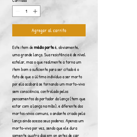
Cantidad
*
Agregar al carrito
Este item de
médio porte
é, obviamente,
uma grande lança. Sua resistência é de nível
estelar, mas o que realmente a torna um
item bom o suficiente para ser citado é o
fato de que o último indivíduo a ser morto
por ela acabará se tornando um morto-vivo
sem consciência, controlado pelos
pensamentos do portador da lança (tem que
estar com a lança na mão), e diferente dos
mortos-vivos comuns, o andante criado pela
lança ainda acessa seus poderes. Apenas um
morto-vivo por vez, sendo que ele dura
somente quatro dias em on antes de cair