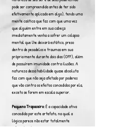
pode ser compreendida antes de ter sido
efetivamente aplicado em algo), tendo uma
mente caótica que faz com que uma vez
que alguém entre em sua cabeça
imediatamente venha a sofrer um colapso
mental que lhe deixará estático, preso
dentro de pesadelos e traumas em sua
própria mente durante dois dias (OFF), além
de possuírem imunidade contra ilusões. A
natureza dessa habilidade quase absoluta
faz com que não seja afetado por poderes
que vão contra os efeitos concedidos por ela,
exceto se forem em escala superior.
Pequeno Trapaceiro:
É a capacidade ativa
concedida por este artefato, na qual a
lógica parece não estar totalmente
influente sobre o seu ser, já que parecem