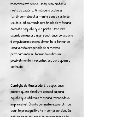
máscara está sendo usada, sem pintar o
rosto do usuário. A máscara acaba se
fundindo molecularmente com o rosto do
usuário, dificultando a retirada da máscara
do rosto daquele que a porta. Uma vez
usando a máscara a personalidade do usuário
é ampliada exponencialmente, o tornando
uma versão exagerada de si mesmo,
praticamente se tornando outro ser,
possivelmente irreconhecível para quem o
conhecia.
Condição do Mascarado:
É a capacidade
passiva quase absoluta concedida para
aquele que utiliza a máscara, tornando-o
imprevisível (tanto por natureza analitica
quanto precognitiva) e incompreensível (a
natureza de seu ser e de seus poderes não