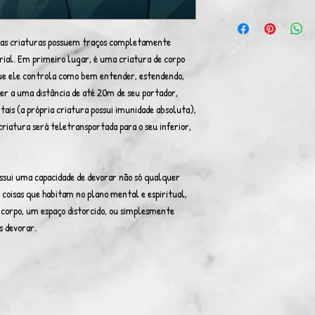
enas criaturas possuem traços completamente
rial. Em primeiro lugar, é uma criatura de corpo
que ele controla como bem entender, estendendo,
ver a uma distância de até 20m de seu portador,
ais (a própria criatura possui imunidade absoluta),
criatura será teletransportada para o seu inferior,
ossui uma capacidade de devorar não só qualquer
oisas que habitam no plano mental e espiritual,
 corpo, um espaço distorcido, ou simplesmente
s devorar.