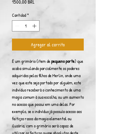
Precio
1500,00 BRL
Cantidad
*
Agregar al carrito
É um grimório (item de
pequeno porte
) que
acaba simulando parcialmente os poderes
adquiridos pelos filhos de Merlin, onde uma
vez que este seja portado por alguém, este
indivíduo receberá o conhecimento de uma
magia
comum
à sua escolha, ou um aumento
no acesso que possui em uma delas. Por
exemplo, se o indivíduo já possuía acesso aos
feitiços rasos da magia elemental ou
ilusória, com o grimório será capaz de
utilizar os feitiços quase absolutos deste