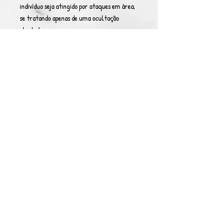
indivíduo seja atingido por ataques em área,
se tratando apenas de uma ocultação
absoluta.
Obs: Enquanto estiver usando o item o
portador se mostra incapaz de atacar os
seres a sua volta ou mesmo interagir
fisicamente ou mentalmente.