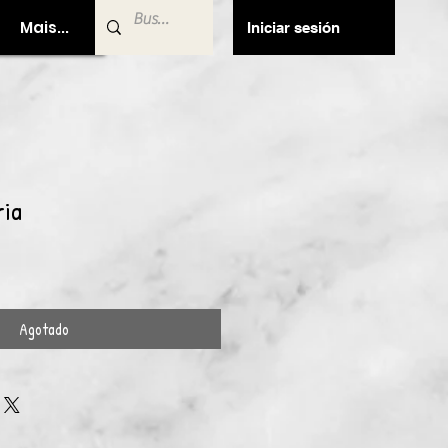
Mais...
Iniciar sesión
ria
Agotado