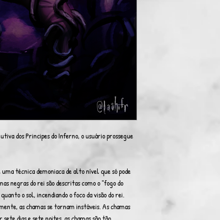
tiva dos Principes do Inferno, o usuário prossegue
é uma técnica demoniaca de alto nível que só pode
mas negras do rei são descritas como o "fogo do
anto o sol, incendiando o foco da visão do rei.
mente, as chamas se tornam instáveis. As chamas
sete dias e sete noites, as chamas são tão