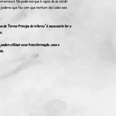
emoniaca é tão poderosa que é capaz de se colidir
 poderes que faz com que nenhum dos lados saia
da ''Forma Principe do Inferno'' é necessario ter a
o.
 podem utilizar essa transformação, caso o
le.