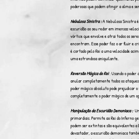
poderosas que podem atingir a alma e ser
Nebulosa Sinistra :
A Nebulosa Sinistra é
escuridão ao seu redor em imensas veloci
vórtice que envolve e atrai todos os sere
encontram. Esse poder faz o ar fluir e 
é cortado pelo Rei a uma velocidade acim
uma estrondosa aniquilante.
Reversão Mágica do Rei
: Usando o poder 
anular completamente todos os ataques m
poder mágico absoluto pode prejudicar o 
completamente o poder mágico de um op
Manipulação da Escuridão Demoniaca :
Um
primordiais. Permite ao Rei do Inferno 
podem ser extintas e são equivalentes 
devastador, a escuridão demoniaca tamb