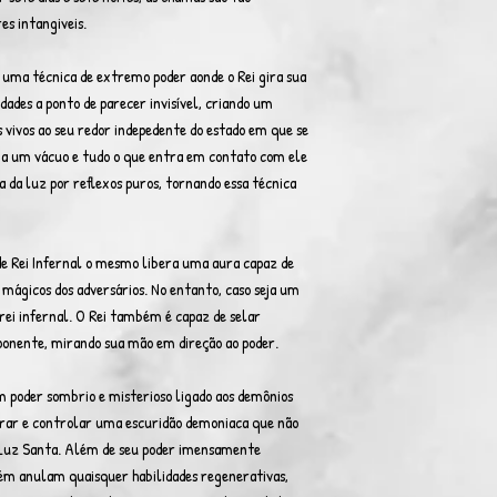
es intangiveis.
 uma técnica de extremo poder aonde o Rei gira sua
dades a ponto de parecer invisível, criando um
s vivos ao seu redor indepedente do estado em que se
cria um vácuo e tudo o que entra em contato com ele
a da luz por reflexos puros, tornando essa técnica
de Rei Infernal o mesmo libera uma aura capaz de
ágicos dos adversários. No entanto, caso seja um
rei infernal. O Rei também é capaz de selar
onente, mirando sua mão em direção ao poder.
 poder sombrio e misterioso ligado aos demônios
gerar e controlar uma escuridão demoniaca que não
a Luz Santa. Além de seu poder imensamente
ém anulam quaisquer habilidades regenerativas,