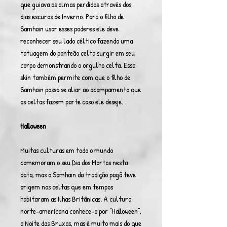
que guiava as almas perdidas através dos
dias escuros de Inverno. Para o filho de
Samhain usar esses poderes ele deve
reconhecer seu lado céltico fazendo uma
tatuagem do panteão celta surgir em seu
corpo demonstrando o orgulho celta. Essa
skin também permite com que o filho de
Samhain possa se aliar ao acampamento que
os celtas fazem parte caso ele deseje.
Halloween
Muitas culturas em todo o mundo
comemoram o seu Dia dos Mortos nesta
data, mas o Samhain da tradição pagã teve
origem nos celtas que em tempos
habitaram as Ilhas Britânicas. A cultura
norte-americana conhece-o por “Halloween”,
a Noite das Bruxas, mas é muito mais do que