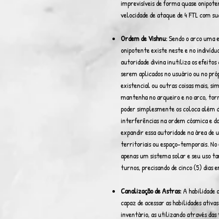
imprevisíveis de forma quase onipot
velocidade de ataque de 4 FTL com su
Ordem de Vishnu:
Sendo o arco uma e
onipotente existe neste e no indivíduo
autoridade divina inutiliza os efeitos
serem aplicados no usuário ou no pró
existencial ou outras coisas mais, s
mantenha no arqueiro e no arco, torn
poder simplesmente os coloca além d
interferências na ordem cósmica e da
expandir essa autoridade na área de 
territoriais ou espaço-temporais. No 
apenas um sistema solar e seu uso 
turnos, precisando de cinco (5) dias
Canalização de Astras:
A habilidade 
capaz de acessar as habilidades ativa
inventário, as utilizando através das