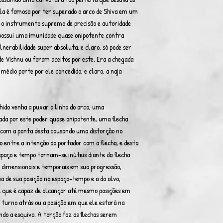
, ela é famosa por ter superado o arco de Shiva em um
 o instrumento supremo de precisão e autoridade
to possui uma imunidade quase onipotente contra
nerabilidade super absoluta, e claro, só pode ser
e Vishnu ou foram aceitos por este. Era a chegada
médio porte por ele concedido, e claro, a naja
hido venha a puxar a linha do arco, uma
ada por este poder quase onipotente, uma flecha
, com a ponta desta causando uma distorção no
 entre a intenção do portador com a flecha, e desta
espaço e tempo tornam-se inúteis diante da flecha
s, dimensionais e temporais em sua progressão,
 de sua posição no espaço-tempo e a do alvo,
e que é capaz de alcançar até mesmo posições em
m turno atrás ou a posição em que ele estará na
ando a esquiva. A torção faz as flechas serem