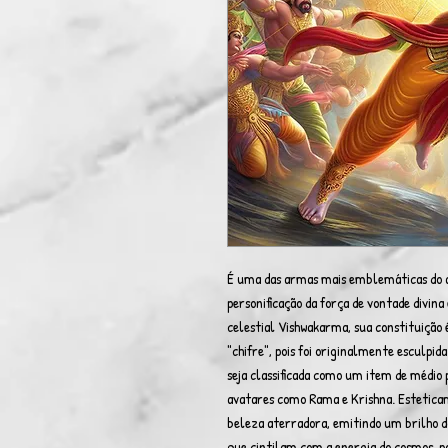
É uma das armas mais emblemáticas do a
personificação da força de vontade divina
celestial Vishwakarma, sua constituição 
"chifre", pois foi originalmente esculpid
seja classificada como um item de médio
avatares como Rama e Krishna. Estetica
beleza aterradora, emitindo um brilho d
que cintilam com a energia do cosmos, p