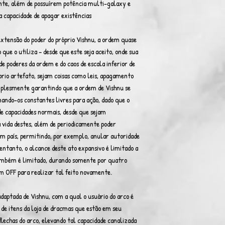
ente, além de possuírem potência multi-galaxy e
a capacidade de apagar existências
xtensão do poder do próprio Vishnu, a ordem quase
 que o utiliza – desde que este seja aceito, onde sua
 de poderes da ordem e do caos de escala inferior de
prio artefato, sejam coisas como leis, apagamento
implesmente garantindo que a ordem de Vishnu se
ando-os constantes livres para ação, dado que o
e capacidades normais, desde que sejam
 vida destes, além de periodicamente poder
um país, permitindo, por exemplo, anular autoridade
entanto, o alcance deste ato expansivo é limitado a
também é limitado, durando somente por quatro
 em OFF para realizar tal feito novamente.
adaptada de Vishnu, com a qual o usuário do arco é
s de itens da loja de dracmas que estão em seu
 flechas do arco, elevando tal capacidade canalizada