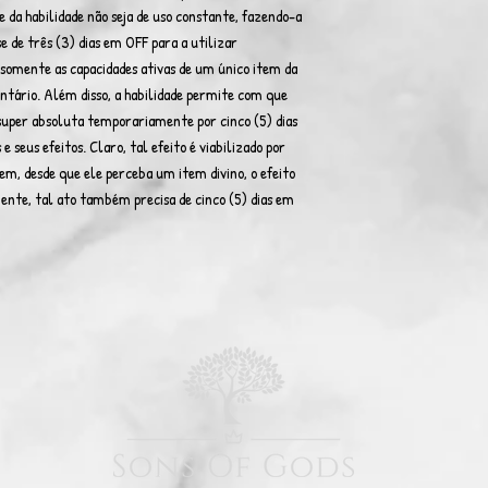
e da habilidade não seja de uso constante, fazendo-a
e de três (3) dias em OFF para a utilizar
r somente as capacidades ativas de um único item da
ntário. Além disso, a habilidade permite com que
 super absoluta temporariamente por cinco (5) dias
e seus efeitos. Claro, tal efeito é viabilizado por
em, desde que ele perceba um item divino, o efeito
mente, tal ato também precisa de cinco (5) dias em