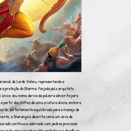
rsenal de Lorde Vishnu, representando a
 e a proteção do Dharma. Forjada pelo arquiteto
é única: seu nome deriva da palavra sânscrita para
a a partir dos chifres de uma criatura divina, embora
 porte, perfeitamente equilibrada para o manejo de
mente, a Sharanga é descrita como um arco de
ourado contínuo e adornado com pedras preciosas
ossuindo uma curvatura tão perfeita que desafia as