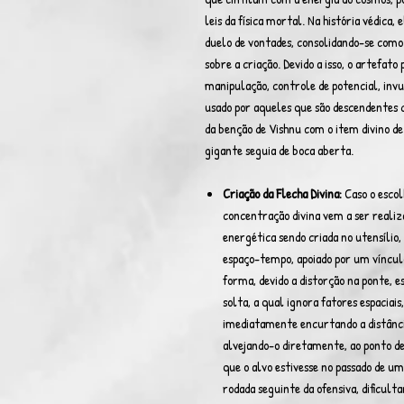
leis da física mortal. Na história védica
duelo de vontades, consolidando-se como
sobre a criação. Devido a isso, o artefa
manipulação, controle de potencial, invul
usado por aqueles que são descendentes d
da benção de Vishnu com o item divino de 
gigante seguia de boca aberta.
Criação da Flecha Divina:
Caso o escol
concentração divina vem a ser realiz
energética sendo criada no utensílio
espaço-tempo, apoiado por um vínculo
forma, devido a distorção na ponte, 
solta, a qual ignora fatores espaciai
imediatamente encurtando a distância
alvejando-o diretamente, ao ponto d
que o alvo estivesse no passado de u
rodada seguinte da ofensiva, dificult