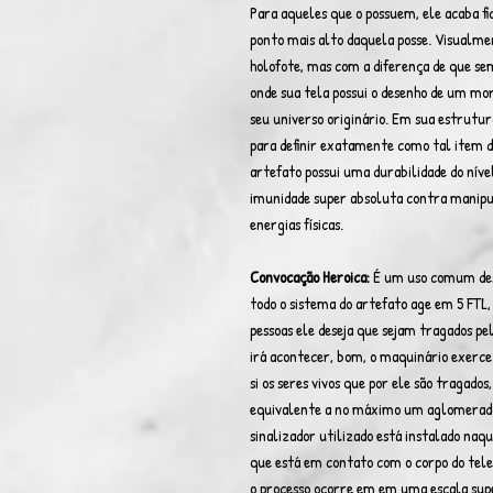
Para aqueles que o possuem, ele acaba fi
ponto mais alto daquela posse. Visualm
holofote, mas com a diferença de que sem
onde sua tela possui o desenho de um mo
seu universo originário. Em sua estrutu
para definir exatamente como tal item di
artefato possui uma durabilidade do ní
imunidade super absoluta contra manipu
energias físicas.
Convocação Heroica:
É um uso comum dest
todo o sistema do artefato age em 5 FTL
pessoas ele deseja que sejam tragados p
irá acontecer, bom, o maquinário exerce
si os seres vivos que por ele são tragado
equivalente a no máximo um aglomerado 
sinalizador utilizado está instalado na
que está em contato com o corpo do tel
o processo ocorre em em uma escala supe