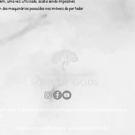
ém, uma vez utilizado, acaba sendo impossível
 dos maquinários possuídos nos imóveis do portador
ght 2021. Todos los derechos reservados. Sons Of Gods es una marca
da
Términos y condiciones y política de privacidad