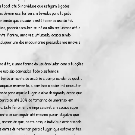
 local até 5 indivíduos que estejam ligados
es devem aceitar serem levados para lá pelo
dendo que o usuário está fazendo uso de tal
ina, poderá escolher se irá ou não ser levado até o
ante. Porém, uma vez utilizado, acaba sendo
ualquer um dos maquinários possuídos nos imóveis
o dito, é uma forma do usuário lidar com situações
e uso são acionadas, todo o sistema é
, lendo a mente do usuário e compreendendo qual a
 naquele momento, e com isso o poder irá executar
ndo para aquele lugar o alvo designado, desde que
a cerca de até 20% do tamanho do universo, em
ado. Este fenômeno é imprevisível em escala super
ponto de conseguir até mesmo puxar alguém que
 apesar de que, neste caso, o indivíduo acaba sendo
s antes de retornar para o lugar que estava antes,