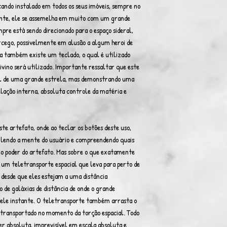
cando instalado em todos os seus imóveis, sempre no
ente, ele se assemelha em muito com um grande
pre está sendo direcionado para o espaço sideral,
rcego, possivelmente em alusão a algum heroi de
ra também existe um teclado, o qual é utilizado
vino será utilizado. Importante ressaltar que este
vel de uma grande estrela, mas demonstrando uma
lação interna, absoluta controle da matéria e
e artefato, onde ao teclar os botões deste uso,
, lendo a mente do usuário e compreendendo quais
elo poder do artefato. Mas sobre o que exatamente
 um teletransporte espacial que leva para perto de
s, desde que eles estejam a uma distância
de galáxias de distância de onde o grande
quele instante. O teletransporte também arrasta o
etransportado no momento da torção espacial. Todo
r absoluta, imprevisível em escala absoluta e