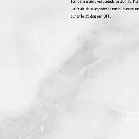
também a uma velocidade de 20 FTL. Por
usufruir de seus poderes em qualquer um
durante 35 dias em OFF.
© Copyri
registra