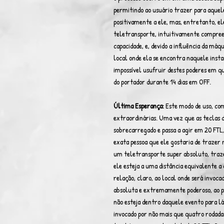
permitindo ao usuário trazer para aquele
positivamente a ele, mas, entretanto, el
teletransporte, intuitivamente compreen
capacidade, e, devido a influência da máqu
local onde ela se encontra naquele inst
impossível usufruir destes poderes em q
do portador durante 14 dias em OFF.
Última Esperança:
Este modo de uso, com
extraordinárias. Uma vez que as teclas d
sobrecarregado e passa a agir em 20 FTL
exata pessoa que ele gostaria de trazer
um teletransporte super absoluto, traze
ele esteja a uma distância equivalente 
relação, claro, ao local onde será invoc
absoluta e extremamente poderoso, ao 
não esteja dentro daquele evento para lá,
invocado por não mais que quatro rodada