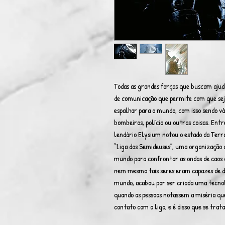
Todas as grandes forças que buscam aju
de comunicação que permite com que se
espalhar para o mundo, com isso sendo v
bombeiros, polícia ou outras coisas. Ent
lendário Elysium notou o estado da Terra
“Liga dos Semideuses”, uma organização d
mundo para confrontar as ondas de caos 
nem mesmo tais seres eram capazes de d
mundo, acabou por ser criada uma tecnol
quando as pessoas notassem a miséria que
contato com a liga, e é disso que se trata