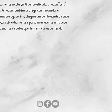
, menos a cabeça. Quando ativado, a roupa ''criá''
e. A roupa também protege contra quedas e
rmas do rpg, porém, chega a um ponto aonde a roupa
 forças sobre-humanas e passa a ser apenas uma peça
zul nos círculos que tem em várias partes da