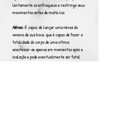
lentamente os enfraquece e restringe seus
movimentos antes de matá-los
Névoa :
É capaz de lançar uma névoa do
veneno de sua boca, que é capaz de fazer a
totalidade do corpo de uma vítima
anestesiar-se apenas em momentos após a
inalação e pode eventualmente ser fatal
Quebra Nível 50 :
Os que são imunes a
veneno perdem a imunidade.
Controle Total Nível 80 :
Manipula
livremente todos tipos de venenos podendo
escolher seus efeitos.