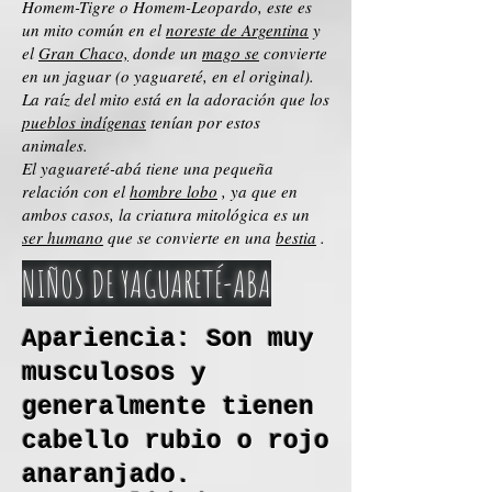
Homem-Tigre o Homem-Leopardo, este es
un mito común en el
noreste de Argentina
y
el
Gran Chaco,
donde un
mago se
convierte
en un jaguar (o yaguareté, en el original).
La raíz del mito está en la adoración que los
pueblos indígenas
tenían por estos
animales.
El yaguareté-abá tiene una pequeña
relación con el
hombre lobo
, ya que en
ambos casos, la criatura mitológica es un
ser humano
que se convierte en una
bestia
.
NIÑOS DE YAGUARETÉ-ABA
Apariencia: Son muy
musculosos y
generalmente tienen
cabello rubio o rojo
anaranjado.