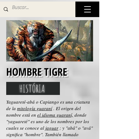
HOMBRE TIGRE
HISTÓRIA
Yaguareté-abá o Capiango es una criatura
de la
mitología guaraní
. El origen del
nombre está en
el idioma guaraní,
donde
"yaguareté" es uno de los nombres por los
cuales se conoce al
jaguar
; y "abá" o "avá"
significa "hombre". También llamado