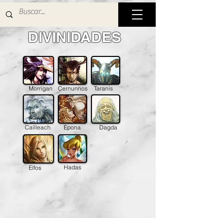
DIVINIDADES
Morrigan
Cernunnos
Taranis
Cailleach
Epona
Dagda
Hadas
Elfos