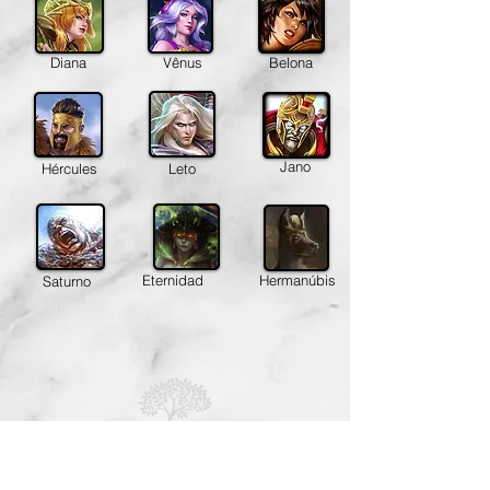
Diana
Vênus
Belona
Jano
Hércules
Leto
Eternidad
Hermanúbis
Saturno