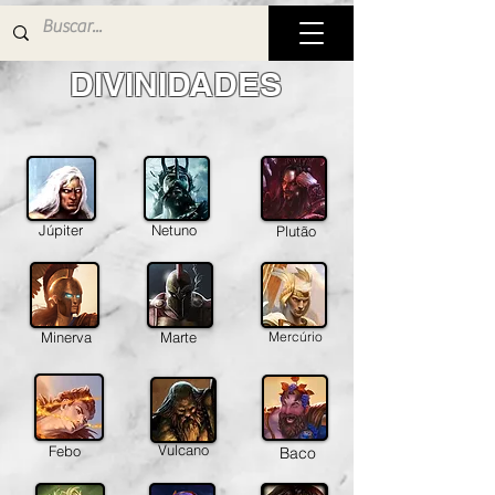
DIVINIDADES
Júpiter
Netuno
Plutão
Minerva
Marte
Mercúrio
Vulcano
Febo
Baco