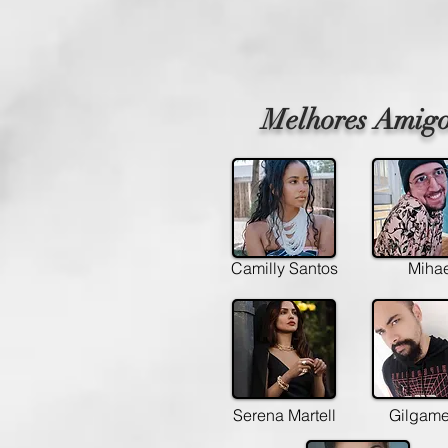
Melhores Amigo
Camilly Santos
Mihae
Serena Martell
Gilgam