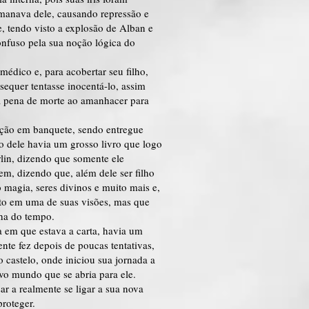
manava dele, causando repressão e
, tendo visto a explosão de Alban e
nfuso pela sua noção lógica do
dico e, para acobertar seu filho,
equer tentasse inocentá-lo, assim
da pena de morte ao amanhacer para
eição em banquete, sendo entregue
o dele havia um grosso livro que logo
rlin, dizendo que somente ele
em, dizendo que, além dele ser filho
magia, seres divinos e muito mais e,
sto em uma de suas visões, mas que
nha do tempo.
 em que estava a carta, havia um
mente fez depois de poucas tentativas,
o castelo, onde iniciou sua jornada a
o mundo que se abria para ele.
r a realmente se ligar a sua nova
roteger.