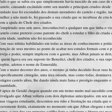
Tudo o que se sabia era que simplesmente havia nascido de um caso d
castelo, causando escândalo entre seu marido e principais criados desde
cuidado isso foi escondido dos demais moradores do castelo e região, ta
mulher a não matá-lo, foi passado a sua criada que se incubisse de cria
com a ajuda do Chefe dos criados.
Completado seus sete anos, irreconhecível a qualquer um que tinha o vist
castelo como pretexto como parente do chefe a estudar e filho da criada
certa idade, também não foi reconhecida
Com suas nítidas habilidades em todas as áreas de conhecimento e práti
atenção de seus mestres ao ponto de acabar nos estudos formais com o
inveja e poder, sempre implicou com o garoto, mas Alban jamais se deixa
a quem ligava era seu suposto tio Benedict, chefe dos criados, e sua su
Sophie, adotou o nome de Esmeralda.
Com o maior decorrer dos anos, o menino já tinha decidido focar suas h
especificamente cirurgião, uma área ousada, mas como todas, dominava
estágios castelo afora, lhe dando ainda mais fama e prestígio enquanto 
quantidade,
O ápice de Gerald chegou quando em um treino muito mal sucedido com 
divulgado que Alban voltaria com dois diplomas antecipados. em seu an
suas viagens estudantis, descontou seu ódio e frustração na criada que o
gravemente ferida, exatamente no momento em que Alban chegara e nota
reino, o que deu seu primeiro gatilho forte o suficiente a liberar sua magi