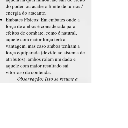
do poder, ou acabe o limite de turnos /
energia do atacante.
Embates Físicos: Em embates onde a
força de ambos é considerada para
efeitos de combate, como é natural,
aquele com maior força terá a
vantagem, mas caso ambos tenham a
força equiparada (devido ao sistema de
atributos), ambos rolam um dado e
aquele com maior resultado sai
vitorioso da contenda.
Observação: Isso se resume a
embates como queda de braço e
outros onde se depende apenas
de força. Em combates normais
existem mais variáveis a serem
consideradas.
Embates energéticos: Aquele com
maior controle sobre a energia em