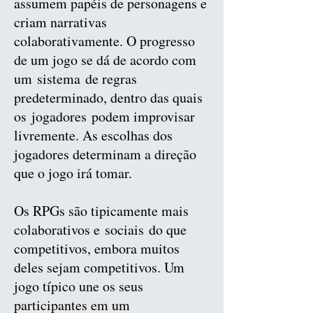
assumem papéis de personagens e
criam narrativas
colaborativamente. O progresso
de um jogo se dá de acordo com
um
sistema
de regras
predeterminado, dentro das quais
os
jogadores
podem improvisar
livremente. As escolhas dos
jogadores determinam a direção
que o jogo irá tomar.
Os RPGs são tipicamente mais
colaborativos e
sociais
do que
competitivos, embora muitos
deles sejam competitivos. Um
jogo típico une os seus
participantes em um