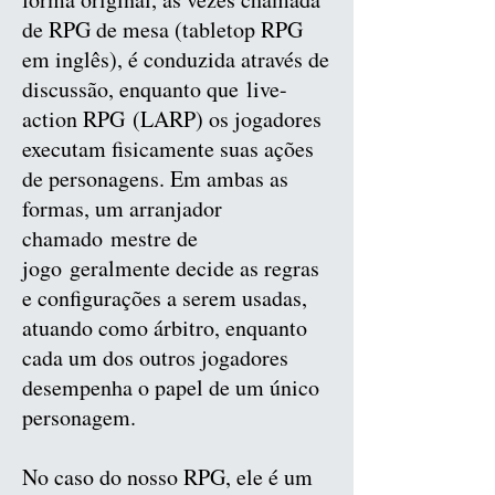
de RPG de mesa (tabletop RPG
em inglês), é conduzida através de
discussão, enquanto que
live-
action RPG
(LARP) os jogadores
executam fisicamente suas ações
de personagens. Em ambas as
formas, um arranjador
chamado
mestre de
jogo
geralmente decide as regras
e configurações a serem usadas,
atuando como árbitro, enquanto
cada um dos outros jogadores
desempenha o papel de um único
personagem.
No caso do nosso RPG, ele é um