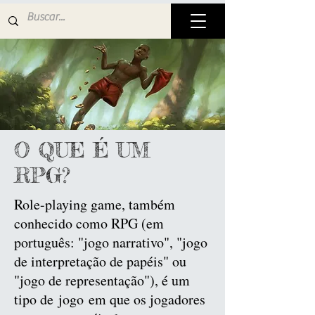
O QUE É UM
RPG?
Role-playing game, também
conhecido como RPG (em
português: "jogo narrativo", "jogo
de interpretação de papéis" ou
"jogo de representação"), é um
tipo de
jogo
em que os jogadores