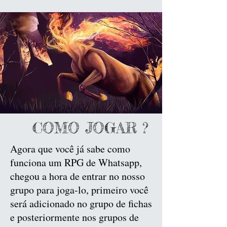
COMO JOGAR ?
Agora que você já sabe como
funciona um RPG de Whatsapp,
chegou a hora de entrar no nosso
grupo para joga-lo, primeiro você
será adicionado no grupo de fichas
e posteriormente nos grupos de