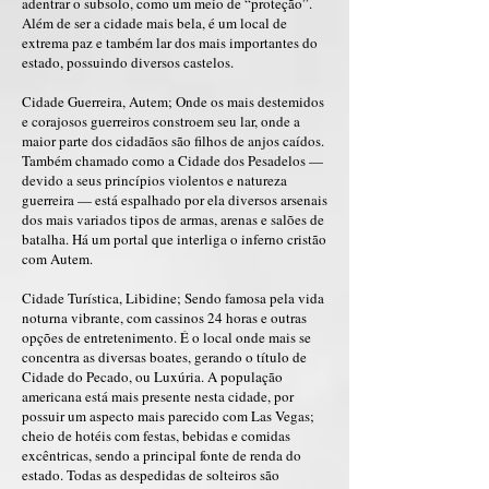
adentrar o subsolo, como um meio de “proteção”.
Além de ser a cidade mais bela, é um local de
extrema paz e também lar dos mais importantes do
estado, possuindo diversos castelos.
Cidade Guerreira, Autem; Onde os mais destemidos
e corajosos guerreiros constroem seu lar, onde a
maior parte dos cidadãos são filhos de anjos caídos.
Também chamado como a Cidade dos Pesadelos —
devido a seus princípios violentos e natureza
guerreira — está espalhado por ela diversos arsenais
dos mais variados tipos de armas, arenas e salões de
batalha. Há um portal que interliga o inferno cristão
com Autem.
Cidade Turística, Libidine; Sendo famosa pela vida
noturna vibrante, com cassinos 24 horas e outras
opções de entretenimento. É o local onde mais se
concentra as diversas boates, gerando o título de
Cidade do Pecado, ou Luxúria. A população
americana está mais presente nesta cidade, por
possuir um aspecto mais parecido com Las Vegas;
cheio de hotéis com festas, bebidas e comidas
excêntricas, sendo a principal fonte de renda do
estado. Todas as despedidas de solteiros são