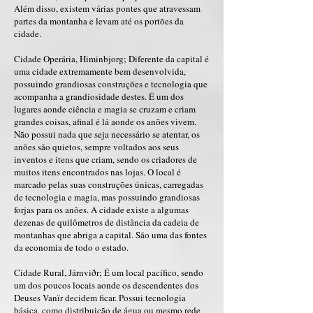
Além disso, existem várias pontes que atravessam
partes da montanha e levam até os portões da
cidade.
Cidade Operária, Himinbjorg; Diferente da capital é
uma cidade extremamente bem desenvolvida,
possuindo grandiosas construções e tecnologia que
acompanha a grandiosidade destes. É um dos
lugares aonde ciência e magia se cruzam e criam
grandes coisas, afinal é lá aonde os anões vivem.
Não possui nada que seja necessário se atentar, os
anões são quietos, sempre voltados aos seus
inventos e itens que criam, sendo os criadores de
muitos itens encontrados nas lojas. O local é
marcado pelas suas construções únicas, carregadas
de tecnologia e magia, mas possuindo grandiosas
forjas para os anões. A cidade existe a algumas
dezenas de quilômetros de distância da cadeia de
montanhas que abriga a capital. São uma das fontes
da economia de todo o estado.
Cidade Rural, Járnviðr; É um local pacífico, sendo
um dos poucos locais aonde os descendentes dos
Deuses Vanïr decidem ficar. Possui tecnologia
básica, como distribuição de água ou mesmo rede