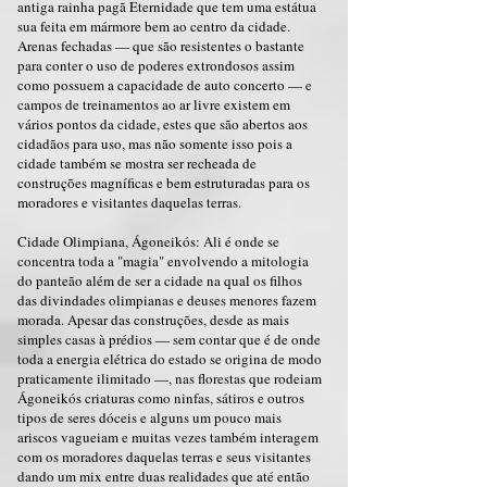
antiga rainha pagã Eternidade que tem uma estátua
sua feita em mármore bem ao centro da cidade.
Arenas fechadas — que são resistentes o bastante
para conter o uso de poderes extrondosos assim
como possuem a capacidade de auto concerto — e
campos de treinamentos ao ar livre existem em
vários pontos da cidade, estes que são abertos aos
cidadãos para uso, mas não somente isso pois a
cidade também se mostra ser recheada de
construções magníficas e bem estruturadas para os
moradores e visitantes daquelas terras.
Cidade Olimpiana, Ágoneikós: Ali é onde se
concentra toda a "magia" envolvendo a mitologia
do panteão além de ser a cidade na qual os filhos
das divindades olimpianas e deuses menores fazem
morada. Apesar das construções, desde as mais
simples casas à prédios — sem contar que é de onde
toda a energia elétrica do estado se origina de modo
praticamente ilimitado —, nas florestas que rodeiam
Ágoneikós criaturas como ninfas, sátiros e outros
tipos de seres dóceis e alguns um pouco mais
ariscos vagueiam e muitas vezes também interagem
com os moradores daquelas terras e seus visitantes
dando um mix entre duas realidades que até então