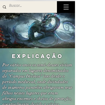
EXPLICAÇÃO
Por vários anos os semi-deuses viviam
separados em lugares denominados
de "Campus Divinos" isso desde o
período medieval, onde divindades
de inúmeros panteões abrigavam seus
filhos nesses lugares que eram
abrigos enormes e cheios de proteção,
eventualmente devido a várias