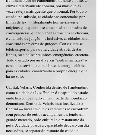
iluminam o céu de Pandemônio durante a noite. O
clima é relativamente comum, por mais que às
vezes esteja mais quente que o normal. Por todo o
estado, no subsolo, as cidade são conectadas por
linhas de ley — literalmente fios invisíveis e
mágicos, que quando se chocam são chamados de
convergências, quando apenas dois fios se chocam,
é chamado de junção —, inclusive, as cidades foram
construídas em cima de junções. Conseguem se
teletransportar para outra cidade através destas
linhas, ou sinalizar reuniões, emergências, etcetera.
Todo o estado possui diversas “pedras matrizes” o
cercando, servindo como fonte de energia elétrica
para as cidades, canalizando a própria energia que
há no solo.
Capital, Velaris; Conhecida dentro de Pandemônio
como a cidade da Luz Estelar, é a capital do estado,
onde fica concentrado a maior parte da população
demoníaca. Dentro de Velaris, está localizado o
Central — local em que os campistas se encontram
com pessoas de outros acampamentos, tendo um
grande mercado, polo cultural e o restaurante da
gula. A cidade possui a capacidade de, caso um dia
necessário, se separar do restante do estado e