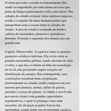
O clima por todo o estado é extremamente frio,
sendo acompanhado por uma eterna nevasca que
pinta de branco praticamente toda a área deste. Nas
cidades do estado existem várias matrizes mágicas,
aonde o conjunto de runas formam portais que
transportam seres e coisas entre as cidades do
estado. A área do estado é recheada de fiordes,
cadeias de montanhas, planícies e grandiosas
florestas. O estado é separado dos demais por um
grande mar.
Capital, Glæsisvellir; A capital é onde os grandes
guerreiros nórdicos habitam. Ela existe entre as
grandes montanhas gélidas, sendo afastada de tudo
e todos, o que fica evidente na falta de tecnologia
do local, não possuindo sequer estações de
distribuição de energia. Em contrapartida, suas
construções ressaltam bem a população
predominante na cidade, sendo composta em sua
maioria por arsenais, arenas, salões de guerra,
juizados e coisas do gênero. A cidade é envolvida
por um rio eterno com grandes capacidades
regenerativas, o qual se propaga como uma
nascente, até alcançar as partes baixas das
montanhas, aonde perde sua propriedade curativa.