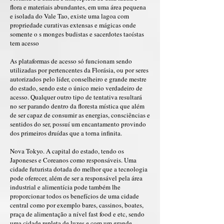
flora e materiais abundantes, em uma área pequena
e isolada do Vale Tao, existe uma lagoa com
propriedade curativas extensas e mágicas onde
somente o s monges budistas e sacerdotes taoístas
tem acesso
As plataformas de acesso só funcionam sendo
utilizadas por pertencentes da Florásia, ou por seres
autorizados pelo líder, conselheiro e grande mestre
do estado, sendo este o único meio verdadeiro de
acesso. Qualquer outro tipo de tentativa resultará
no ser parando dentro da floresta mística que além
de ser capaz de consumir as energias, consciências e
sentidos do ser, possuí um encantamento provindo
dos primeiros druídas que a torna infinita.
Nova Tokyo. A capital do estado, tendo os
Japoneses e Coreanos como responsáveis. Uma
cidade futurista dotada do melhor que a tecnologia
pode oferecer, além de ser a responsável pela área
industrial e alimentícia pode também lhe
proporcionar todos os benefícios de uma cidade
central como por exemplo bares, cassinos, boates,
praça de alimentação a nível fast food e etc, sendo
uma cidade repleta de luzes e com um grande