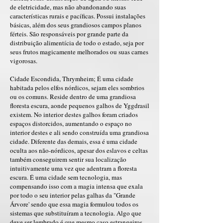
de eletricidade, mas não abandonando suas
características rurais e pacíficas. Possui instalações
básicas, além dos seus grandiosos campos planos
férteis. São responsáveis por grande parte da
distribuição alimentícia de todo o estado, seja por
seus frutos magicamente melhorados ou suas carnes
vigorosas.
Cidade Escondida, Thrymheim; É uma cidade
habitada pelos elfos nórdicos, sejam eles sombrios
ou os comuns. Reside dentro de uma grandiosa
floresta escura, aonde pequenos galhos de Yggdrasil
existem. No interior destes galhos foram criados
espaços distorcidos, aumentando o espaço no
interior destes e ali sendo construída uma grandiosa
cidade. Diferente das demais, essa é uma cidade
oculta aos não-nórdicos, apesar dos eslavos e celtas
também conseguirem sentir sua localização
intuitivamente uma vez que adentram a floresta
escura. É uma cidade sem tecnologia, mas
compensando isso com a magia intensa que exala
por todo o seu interior pelas galhas da "Grande
Árvore' sendo que essa magia formulou todos os
sistemas que substituíram a tecnologia. Algo que
deve ser lembrado é que mesmo caso estrangeiros