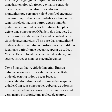
localização e geográfia é aqui o lar das forças
armadas, templos religiosos e o maior centro de
distribuição de alimentos do estado. Sobre as
montanhas que cercam o vale é possível encontrar
diversos templos taxistas é budistas, embora raros,
templos relacionados a outros deuses também
podem ser encontrados por lá, entre os templos
existe uma construção, O Palácio dos dragões, é aí
que os novos soldados são treinados em todos os
tipos de artes marciais; Já na base das montanhas é
onde o vale se encontra, o território vasto e fértil é o
ideal para agricultura e pecuária, apesar de tudo, o
Vale de Tao é o local mais pacífico do estado, com
suas construções simples e aconchegantes.
Nova Shangri-la; A cidade Imperial. Em sua
entrada encontra-se uma estátua da deusa Kali,
onde ela ostenta todos os seus braços,
representando todos os valores impostos naquela
cidade. Com suas construções cobertas de adornos
de ouro e construções com cores vibrantes, a cidade
é um marco em arquitetura, repleta de teatros,
museus e outros pontos culturais, esta cidade acaba
sendo um dos maiores pontos turísticos do estado;
Também é aqui que encontramos o grande tribunal