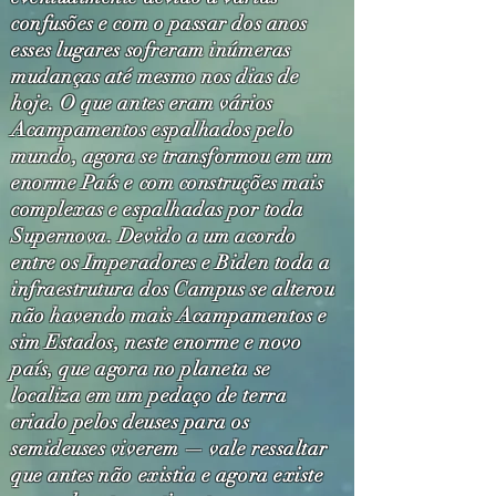
confusões e com o passar dos anos
esses lugares sofreram inúmeras
mudanças até mesmo nos dias de
hoje. O que antes eram vários
Acampamentos espalhados pelo
mundo, agora se transformou em um
enorme País e com construções mais
complexas e espalhadas por toda
Supernova. Devido a um acordo
entre os Imperadores e Biden toda a
infraestrutura dos Campus se alterou
não havendo mais Acampamentos e
sim Estados, neste enorme e novo
país, que agora no planeta se
localiza em um pedaço de terra
criado pelos deuses para os
semideuses viverem — vale ressaltar
que antes não existia e agora existe