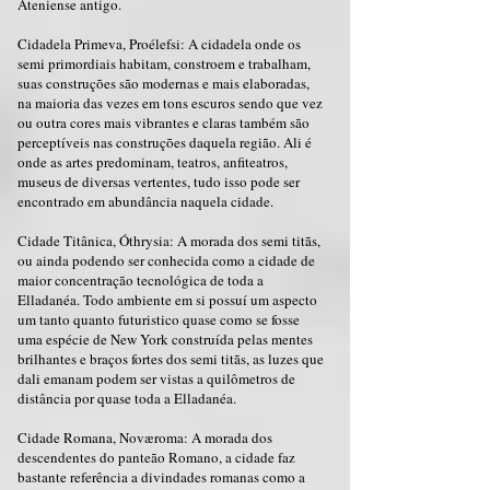
Ateniense antigo.
Cidadela Primeva, Proélefsi: A cidadela onde os
semi primordiais habitam, constroem e trabalham,
suas construções são modernas e mais elaboradas,
na maioria das vezes em tons escuros sendo que vez
ou outra cores mais vibrantes e claras também são
perceptíveis nas construções daquela região. Ali é
onde as artes predominam, teatros, anfiteatros,
museus de diversas vertentes, tudo isso pode ser
encontrado em abundância naquela cidade.
Cidade Titânica, Óthrysia: A morada dos semi titãs,
ou ainda podendo ser conhecida como a cidade de
maior concentração tecnológica de toda a
Elladanéa. Todo ambiente em si possuí um aspecto
um tanto quanto futuristico quase como se fosse
uma espécie de New York construída pelas mentes
brilhantes e braços fortes dos semi titãs, as luzes que
dali emanam podem ser vistas a quilômetros de
distância por quase toda a Elladanéa.
Cidade Romana, Noværoma: A morada dos
descendentes do panteão Romano, a cidade faz
bastante referência a divindades romanas como a