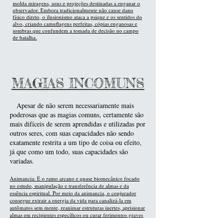
molda miragens, sons e projeções destinadas a enganar o
observador. Embora tradicionalmente não cause dano
físico direto, o ilusionismo ataca a psique e os sentidos do
alvo, criando camuflagens perfeitas, cópias enganosas e
sombras que confundem a tomada de decisão no campo
de batalha.
MAGIAS INCOMUNS
Apesar de não serem necessariamente mais
poderosas que as magias comuns, certamente são
mais difíceis de serem aprendidas e utilizadas por
outros seres, com suas capacidades não sendo
exatamente restrita a um tipo de coisa ou efeito,
já que como um todo, suas capacidades são
variadas.
Animancia: É o ramo arcano e quase biomecânico focado
no estudo, manipulação e transferência de almas e da
essência espiritual. Por meio da animancia, o conjurador
consegue extrair a energia da vida para canalizá-la em
autômatos sem mente, reanimar estruturas inertes, aprisionar
almas em recipientes específicos ou curar ferimentos graves