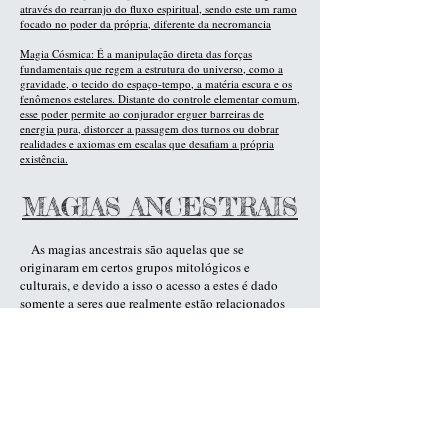
através do rearranjo do fluxo espiritual, sendo este um ramo
focado no poder da própria, diferente da necromancia
Magia Cósmica: É a manipulação direta das forças
fundamentais que regem a estrutura do universo, como a
gravidade, o tecido do espaço-tempo, a matéria escura e os
fenômenos estelares. Distante do controle elementar comum,
esse poder permite ao conjurador erguer barreiras de
energia pura, distorcer a passagem dos turnos ou dobrar
realidades e axiomas em escalas que desafiam a própria
existência.
MAGIAS ANCESTRAIS
As magias ancestrais são aquelas que se
originaram em certos grupos mitológicos e
culturais, e devido a isso o acesso a estes é dado
somente a seres que realmente estão relacionados
com aqueles que lhes originaram. Suas capacidades
são diversificadas devido a sua origem
normalmente divina, de fato, originada em tempos
antigos, e por isso sendo chamado de ancestral.
Heka: Originária da tradição primordial do Egito antigo, a Heka é a
força geradora que antecede a criação e dá vida aos deuses, baseando-
se na ressonância entre a palavra dita, o nome verdadeiro e a intenção
divina. Os praticantes desta arte canalizam hieróglifos e palavras de