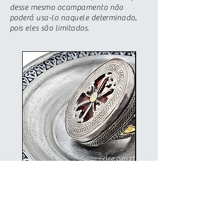
desse mesmo acampamento não
poderá usa-lo naquele determinado,
pois eles são limitados.
Anel de Gravidade
Anel de Teleporte
Preço
Preço
R$ 0,00
R$ 0,00