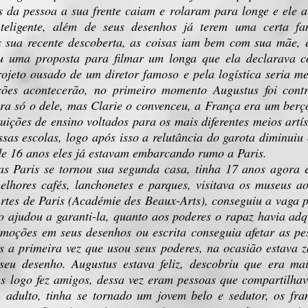
s da pessoa a sua frente caiam e rolaram para longe e ele a
inteligente, além de seus desenhos já terem uma certa 
 sua recente descoberta, as coisas iam bem com sua mãe, e
eu uma proposta para filmar um longa que ela declarava 
rojeto ousado de um diretor famoso e pela logística seria 
ões acontecerão, no primeiro momento Augustus foi contr
 só o dele, mas Clarie o convenceu, a França era um berço 
ituições de ensino voltados para os mais diferentes meios art
sas escolas, logo após isso a relutância do garota diminuiu
de 16 anos eles já estavam embarcando rumo a Paris.
aris se tornou sua segunda casa, tinha 17 anos agora e 
elhores cafés, lanchonetes e parques, visitava os museus a
rtes de Paris (Académie des Beaux-Arts), conseguiu a vaga p
 o ajudou a garanti-la, quanto aos poderes o rapaz havia adq
emoções em seus desenhos ou escrita conseguia afetar as pe
s a primeira vez que usou seus poderes, na ocasião estava
seu desenho. Augustus estava feliz, descobriu que era m
s logo fez amigos, dessa vez eram pessoas que compartilha
 adulto, tinha se tornado um jovem belo e sedutor, os fra