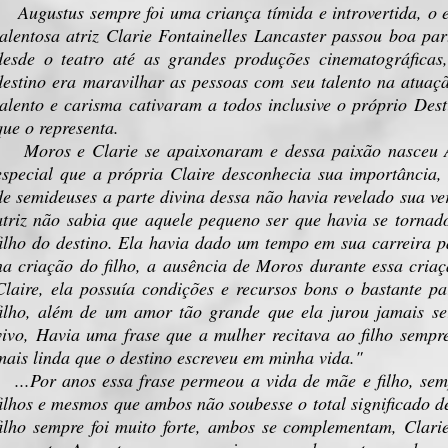
Augustus sempre foi uma criança tímida e introvertida, o 
talentosa atriz Clarie Fontainelles Lancaster passou boa par
desde o teatro até as grandes produções cinematográficas
destino era maravilhar as pessoas com seu talento na atuaçã
talento e carisma cativaram a todos inclusive o próprio Des
que o representa.
Moros e Clarie se apaixonaram e dessa paixão nasceu Au
especial que a própria Claire desconhecia sua importância
de semideuses a parte divina dessa não havia revelado sua ve
atriz não sabia que aquele pequeno ser que havia se torna
filho do destino. Ela havia dado um tempo em sua carreira p
na criação do filho, a ausência de Moros durante essa cria
Claire, ela possuía condições e recursos bons o bastante p
filho, além de um amor tão grande que ela jurou jamais se
vivo, Havia uma frase que a mulher recitava ao filho semp
mais linda que o destino escreveu em minha vida."
...Por anos essa frase permeou a vida de mãe e filho, sem
filhos e mesmos que ambos não soubesse o total significado de
filho sempre foi muito forte, ambos se complementam, Clarie