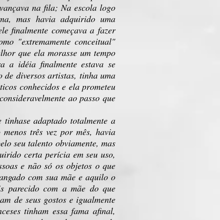
vançava na fila; Na escola logo
fama, mas havia adquirido uma
le finalmente começava a fazer
como "extremamente conceitual"
melhor que ela morasse um tempo
a a idéia finalmente estava se
de diversos artistas, tinha uma
ísticos conhecidos e ela prometeu
 consideravelmente ao passo que
tinhase adaptado totalmente a
o menos três vez por mês, havia
elo seu talento obviamente, mas
uirido certa perícia em seu uso,
ssoas e não só os objetos o que
 zangado com sua mãe e aquilo o
ais parecido com a mãe do que
vam de seus gostos e igualmente
nceses tinham essa fama afinal,