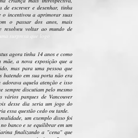
a criança mais introspectiva,
 de escrever e desenhar, tinha
 o incentivou a aprimorar suas
com o passar dos anos, mais
ie resolveu voltar ao mundo de
nhuma surpresa que logo
ustus agora tinha 14 anos e como
ua mãe, a nova exposição que a
rtido, mas para uma pessoa que
os batendo em sua porta não era
a adorava aquela atenção e isso
que sempre discutiam pelo mesmo
s vários parques de Vancouver
ois desse dia seria um jogo do
ria essa questão cedo ou tarde.
realidade, um exemplo disso foi
no banco e se equilibrar em um
rina finalizando a "cena" que