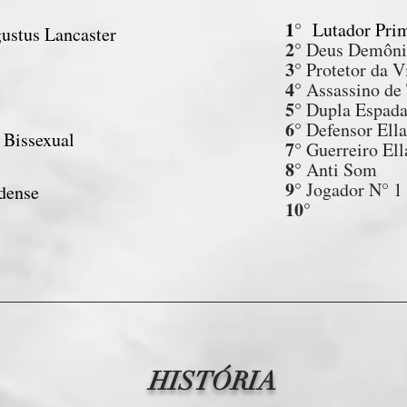
1
°
Lutador Pri
ustus Lancaster
2°
Deus Demôni
3°
Protetor da V
4°
Assassino de
5°
Dupla Espad
6°
Defensor Ella
:
Bissexual
7°
Guerreiro El
8°
Anti Som
9°
Jogador N° 1
dense
10°
HISTÓRIA