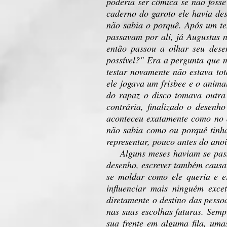
poderia ser cômica se não foss
caderno do garoto ele havia de
não sabia o porquê. Após um te
passavam por ali, já Augustus n
então passou a olhar seu dese
possível?" Era a pergunta que 
testar novamente não estava t
ele jogava um frisbee e o anima
do rapaz o disco tomava outra
contrária, finalizado o desen
aconteceu exatamente como no 
não sabia como ou porquê tinha
representar, pouco antes do ano
A
lguns meses haviam se pas
desenho, escrever também causa
se moldar como ele queria e e
influenciar mais ninguém exce
diretamente o destino das pesso
nas suas escolhas futuras. Semp
sua frente em alguma fila, uma