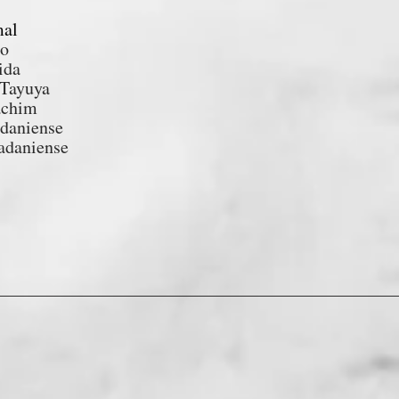
mal
o
ida
 Tayuya
achim
daniense
ladaniense