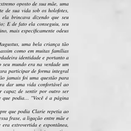
extremo oposto de sua mãe, uma
te de sua vida sob os holofotes,
, ela brincava dizendo que seu
o; E de fato ela conseguiu, seu
tino, mais especificamente odeus
gustus, uma bela criança tão
, assim como em muitas famílias
rdadeira identidade e portanto a
do seu mundo era na verdade um
ara participar de forma integral
ção jamais foi uma questão para
ara dar uma vida confortável ao
r capaz de sentir por outro ser
re que podia… "Você é a página
pre que podia Clarie repetia ao
ssa frase, a ligação entre mãe e
 era extrovertida e espontânea,