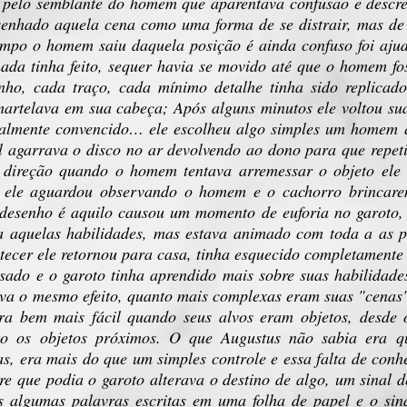
e pelo semblante do homem que aparentava confusão e descr
senhado aquela cena como uma forma de se distrair, mas de 
mpo o homem saiu daquela posição é ainda confuso foi ajud
ada tinha feito, sequer havia se movido até que o homem fo
nho, cada traço, cada mínimo detalhe tinha sido replicad
martelava em sua cabeça; Após alguns minutos ele voltou su
otalmente convencido… ele escolheu algo simples um homem 
l agarrava o disco no ar devolvendo ao dono para que repet
 direção quando o homem tentava arremessar o objeto ele
ho ele aguardou observando o homem e o cachorro brincar
desenho é aquilo causou um momento de euforia no garoto, 
 aquelas habilidades, mas estava animado com toda a as po
itecer ele retornou para casa, tinha esquecido completament
sado e o garoto tinha aprendido mais sobre suas habilidade
va o mesmo efeito, quanto mais complexas eram suas "cenas
ra bem mais fácil quando seus alvos eram objetos, desde
to os objetos próximos. O que Augustus não sabia era qu
as, era mais do que um simples controle e essa falta de conh
re que podia o garoto alterava o destino de algo, um sinal d
s algumas palavras escritas em uma folha de papel e o sin