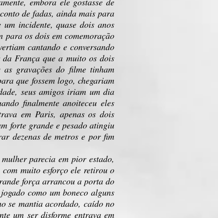
amente, embora ele gostasse de
 conto de fadas, ainda mais para
 um incidente, quase dois anos
em para os dois em comemoração
ivertiam cantando e conversando
 da França que a muito os dois
s as gravações do filme tinham
para que fossem logo, chegariam
dade, seus amigos iriam um dia
ando finalmente anoiteceu eles
trava em Paris, apenas os dois
um forte grande e pesado atingiu
rar dezenas de metros e por fim
 mulher parecia em pior estado,
 com muito esforço ele retirou o
grande força arrancou a porta do
 e jogado como um boneco alguns
mo se mantia acordado, caído no
ente um ser disforme entrava em