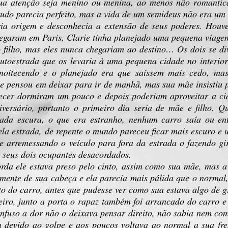
ua atenção seja menino ou menina, ao menos não romantic
 tudo parecia perfeito, mas a vida de um semideus não era um
ia origem e desconhecia a extensão de seus poderes. Houve
hegaram em Paris, Clarie tinha planejado uma pequena viag
o filho, mas eles nunca chegariam ao destino… Os dois se d
toestrada que os levaria à uma pequena cidade no interior
anoitecendo e o planejado era que saíssem mais cedo, ma
e pensou em deixar para ir de manhã, mas sua mãe insistiu 
ecer dormiram um pouco e depois poderiam aproveitar a ci
ersário, portanto o primeiro dia seria de mãe e filho. Qu
rada escura, o que era estranho, nenhum carro saía ou en
la estrada, de repente o mundo pareceu ficar mais escuro e 
 arremessando o veículo para fora da estrada o fazendo gi
 seus dois ocupantes desacordados.
orda ele estava preso pelo cinto, assim como sua mãe, mas a
amente de sua cabeça e ela parecia mais pálida que o normal,
eto do carro, antes que pudesse ver como sua estava algo de 
geiro, junto a porta o rapaz também foi arrancado do carro
onfuso a dor não o deixava pensar direito, não sabia nem co
a devido ao golpe e aos poucos voltava ao normal a sua fr