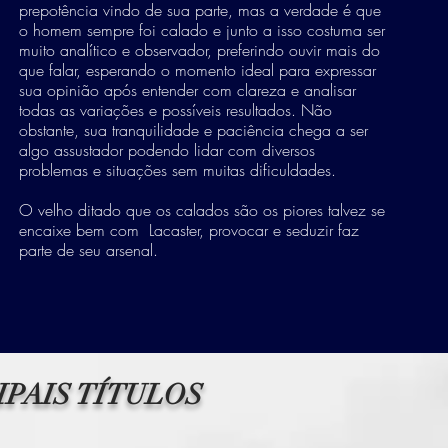
prepotência vindo de sua parte, mas a verdade é que
o homem sempre foi calado e junto a isso costuma ser
muito analítico e observador, preferindo ouvir mais do
que falar, esperando o momento ideal para expressar
sua opinião após entender com clareza e analisar
todas as variações e possíveis resultados. Não
obstante, sua tranquilidade e paciência chega a ser
algo assustador podendo lidar com diversos
problemas e situações sem muitas dificuldades.
O velho ditado que os calados são os piores talvez se
encaixe bem com Lacaster, provocar e seduzir faz
parte de seu arsenal.
CIPAIS TÍTULOS