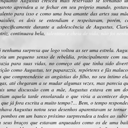
enquanto Augustus cresceu mais reservado se tornando um
garoto aprendeu a se fechar em seu próprio mundo, gostava
talento para isso e como uma boa amante das artes sua mãe
paixões, os dois se entendiam e respeitavam, porém, 
especificamente durante a adolescência de Augustus, Clar
atriz, continuava bela,
talentosa e cheia de vida, não foi ne
foi nenhuma surpresa que logo voltou as ser uma estrela. Aug
iriu um pequeno senso de rebeldia, principalmente com s
trazia para suas vidas, no começo até que tinha sido dive
rição como Augustus, ter paparazzis, repórteres e fãs maluc
 que compreendesse as angústias do filho, no seu íntimo el
igas, até chegaram a se mudar algumas vezes, mas parecia 
ais uma discussão com a mãe, Augustus estava em um do
tiam aquela tarde ensolarada o que viria a acontecer dep
 que já fora escrita a muito tempo?... Bem, o tempo responde
nhava Augustus notou seus desenhos aparentavam se tornar 
 pombos em um banco próximo surpreendeu a todos ao subir 
 seus braços que estavam arqueados como os de uma baila