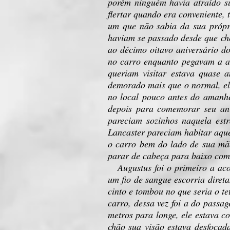
porém ninguém havia atraído s
flertar quando era conveniente,
um que não sabia da sua própr
haviam se passado desde que c
ao décimo oitavo aniversário d
no carro enquanto pegavam a au
queriam visitar estava quase 
demorado mais que o normal, el
no local pouco antes do amanh
depois para comemorar seu aniv
pareciam sozinhos naquela est
Lancaster pareciam habitar aque
o carro bem do lado de sua mãe
parar de cabeça para baixo com
Augustus foi o primeiro a ac
um fio de sangue escorria diret
cinto e tombou no que seria o t
carro, dessa vez foi a do passa
metros para longe, ele estava c
chão sua visão estava desfocad