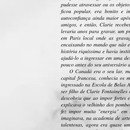
pudesse atravessar ou os objeto
ficou popular, era bonito e 
autoconfiança ainda maior após
amigos, e então, Clarie receb
levaria anos para gravar, um p
em Paris local onde as gravaç
encaixando no mundo que não era
história riquíssima e havia inst
ajudá-lo a ingressar em uma des
pouco antes do seu aniversário 
O Canadá era o seu lar, mas P
capital francesa, conhecia os m
ingressado na Escola de Belas A
ser filho de Clarie Fontainelles
descobriu que ao impor fortes 
explicava o velhinho dos pombo
fez impor muita "energia" em 
imaginava, na academia de arte
talentosas, agora era quase um