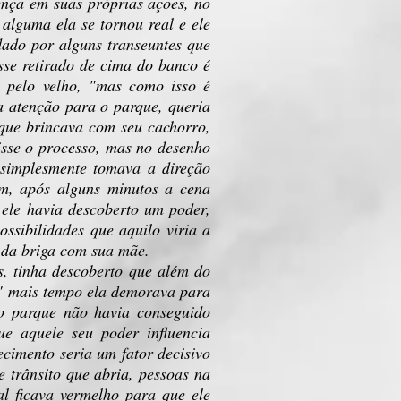
ença em suas próprias ações, no
alguma ela se tornou real e ele
ado por alguns transeuntes que
sse retirado de cima do banco é
o pelo velho, "mas como isso é
a atenção para o parque, queria
que brincava com seu cachorro,
isse o processo, mas no desenho
 simplesmente tomava a direção
em, após alguns minutos a cena
ele havia descoberto um poder,
ssibilidades que aquilo viria a
e da briga com sua mãe.
s, tinha descoberto que além do
" mais tempo ela demorava para
 o parque não havia conseguido
e aquele seu poder influencia
ecimento seria um fator decisivo
e trânsito que abria, pessoas na
al ficava vermelho para que ele