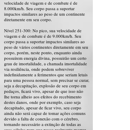
velocidade de viagem e de combate é de
8.000km/h. Seu corpo passa a suportar
impactos similares ao peso de um continente
diretamente em seu corpo.
Nível 251-300: No pico, sua velocidade de
viagem e de combate é de 9.000km/h. Seu
corpo passa a suportar impactos similares ao
peso de vários continentes diretamente em seu
corpo, porém, neste ponto, enquanto ainda
possuírem energia divina, possuirão um certo
grau de imortalidade, a chamada imortalidade
via resiliência, onde podem sobreviver
indefinidamente a ferimentos que seriam letais
para uma pessoa normal, sem precisar se curar,
seja a decapitação, explosão de seu corpo em
pedaços, ficará vivo, apesar de que isso não
lhe torna alheio aos efeitos do recebimento
destes danos, onde por exemplo, caso seja
decapitado, apesar de ficar vivo, seu corpo
ainda não será capaz de tomar ações comuns
devido a falta de conexão com o cérebro,
tornando necessário a extinção de todas as
suas células para que possa realmente morrer.