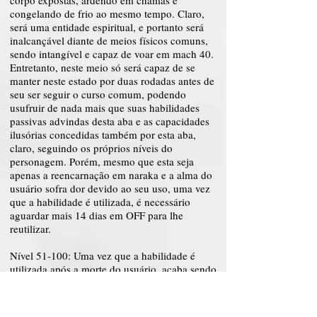
corpo expostas, ardendo em chamas e
congelando de frio ao mesmo tempo. Claro,
será uma entidade espiritual, e portanto será
inalcançável diante de meios físicos comuns,
sendo intangível e capaz de voar em mach 40.
Entretanto, neste meio só será capaz de se
manter neste estado por duas rodadas antes de
seu ser seguir o curso comum, podendo
usufruir de nada mais que suas habilidades
passivas advindas desta aba e as capacidades
ilusórias concedidas também por esta aba,
claro, seguindo os próprios níveis do
personagem. Porém, mesmo que esta seja
apenas a reencarnação em naraka e a alma do
usuário sofra dor devido ao seu uso, uma vez
que a habilidade é utilizada, é necessário
aguardar mais 14 dias em OFF para lhe
reutilizar.
Nível 51-100: Uma vez que a habilidade é
utilizada após a morte do usuário, acaba sendo
revelado ao usuário que infelizmente a sua
progressão por meio deste poder não foi tão
significativa quanto ele poderia esperar. Como