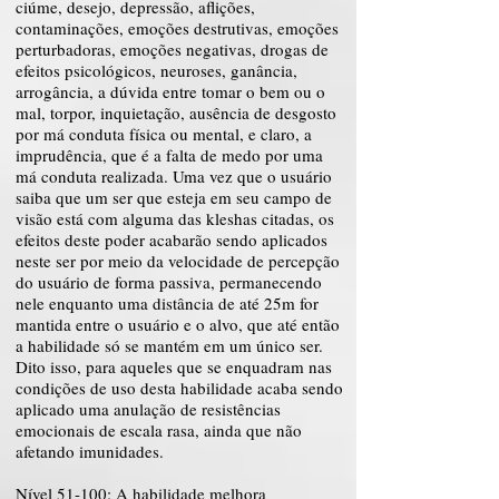
ciúme, desejo, depressão, aflições,
contaminações, emoções destrutivas, emoções
perturbadoras, emoções negativas, drogas de
efeitos psicológicos, neuroses, ganância,
arrogância, a dúvida entre tomar o bem ou o
mal, torpor, inquietação, ausência de desgosto
por má conduta física ou mental, e claro, a
imprudência, que é a falta de medo por uma
má conduta realizada. Uma vez que o usuário
saiba que um ser que esteja em seu campo de
visão está com alguma das kleshas citadas, os
efeitos deste poder acabarão sendo aplicados
neste ser por meio da velocidade de percepção
do usuário de forma passiva, permanecendo
nele enquanto uma distância de até 25m for
mantida entre o usuário e o alvo, que até então
a habilidade só se mantém em um único ser.
Dito isso, para aqueles que se enquadram nas
condições de uso desta habilidade acaba sendo
aplicado uma anulação de resistências
emocionais de escala rasa, ainda que não
afetando imunidades.
Nível 51-100: A habilidade melhora