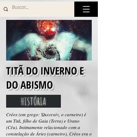
TITÃ DO INVERNO E
DO ABISMO
HISTÓRIA
Créos (em grego: Ὠκεανός, o carneiro) é
um Titã, filho de Gaia (Terra) e Urano
(Céu). Intimamente relacionado com a
constelação de Áries (carneiro), Créos era o