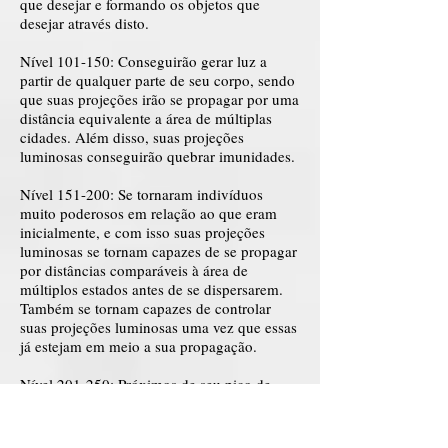
que desejar e formando os objetos que
desejar através disto.
Nível 101-150: Conseguirão gerar luz a
partir de qualquer parte de seu corpo, sendo
que suas projeções irão se propagar por uma
distância equivalente a área de múltiplas
cidades. Além disso, suas projeções
luminosas conseguirão quebrar imunidades.
Nível 151-200: Se tornaram indivíduos
muito poderosos em relação ao que eram
inicialmente, e com isso suas projeções
luminosas se tornam capazes de se propagar
por distâncias comparáveis à área de
múltiplos estados antes de se dispersarem.
Também se tornam capazes de controlar
suas projeções luminosas uma vez que essas
já estejam em meio a sua propagação.
Nível 201-250: Próximos de seu pico de
poder, suas projeções fotocinéticas mostram-
se capazes de desintegrar toda a matéria que
entra em contato a um nível molecular.