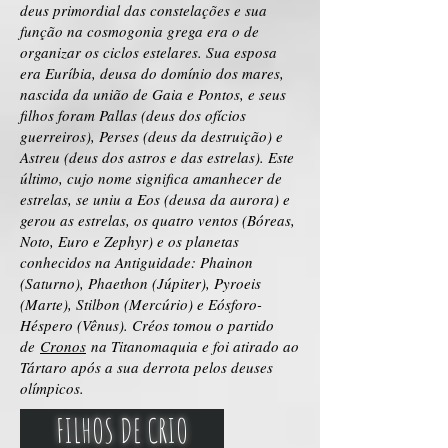
deus primordial das constelações e sua
função na cosmogonia grega era o de
organizar os ciclos estelares. Sua esposa
era Euríbia, deusa do domínio dos mares,
nascida da união de Gaia e Pontos, e seus
filhos foram Pallas (deus dos ofícios
guerreiros), Perses (deus da destruição) e
Astreu (deus dos astros e das estrelas). Este
último, cujo nome significa amanhecer de
estrelas, se uniu a Eos (deusa da aurora) e
gerou as estrelas, os quatro ventos (Bóreas,
Noto, Euro e Zephyr) e os planetas
conhecidos na Antiguidade: Phainon
(Saturno), Phaethon (Júpiter), Pyroeis
(Marte), Stilbon (Mercúrio) e Eósforo-
Héspero (Vênus). Créos tomou o partido
de
Cronos
na Titanomaquia e foi atirado ao
Tártaro após a sua derrota pelos deuses
olímpicos.
FILHOS DE CRIO