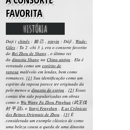
FAVORITA
HISTÓRIA
Daji (
chinês
: 妲 己 ,
pinyin
: Dájǐ ,
Wade-
Giles
: Ta 2 -chi 3 ), era o consorte favorito
do
Rei Zhou de Shang
, o último rei
da
dinastia Shang
na
China antiga
. Ela é
retratada como um
espírito de
raposa
malévolo em lendas, bem como
romances.
[1]
Sua identificação como um
espírito da raposa parece ter originado da
pelo menos a
dinastia de espiga
.
[2]
Essas
contas têm sido popularizadas em obras
como o
Wu Wang Fa Zhou Pinghua
(武王伐
紂 平 話), o
Yanyi Fengshen
,
E as Crônicas
dos Reinos Orientais de Zhou
.
[3]
É
considerada um exemplo clássico de como
uma beleza causa a queda de uma dinastia