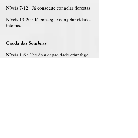
Níveis 7-12 : Já consegue congelar florestas.
Níveis 13-20 : Já consegue congelar cidades
inteiras.
Cauda das Sombras
Níveis 1-6 : Lhe da a capacidade criar fogo
negro contra o adversário
Níveis 7-12 : Consegue se locomover pelas
sombras
Níveis 13-20 : Consegue teletransporte
outros pela sombra
Cauda do Amor
Níveis 1-6 : Essa cauda lança espinhos
invisíveis que se pegar no adversário o
mesmo poderá amar ou odiar, quem os