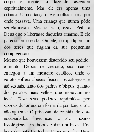
corpo e mente, o fazendo ascender
espiritualmente. Mas ele era apenas uma
criança. Uma criança que era olhada torta por
onde passava. Uma criança que nunca pôde
ser ela mesma. Mesmo assim, rezava. Pedia a
Deus que o libertasse daquelas amarras. E ele
parecia ter ouvido. Ou ele, ou qualquer um
dos seres que fugiam da sua pequenina
compreensão.
Mesmo que houvessem distorcido seu pedido,
e muito. Depois de crescido, sua mãe o
entregou a um mosteiro católico, onde o
garoto sofrera abusos físicos, psicológicos e
até sexuais, tanto dos padres e bispos, quanto
dos garotos mais velhos que moravam no
local. Teve seus poderes reprimidos por
sessões de tortura em forma de penitência, até
não aguentar. O privavam de comida, de suas
necessidades higiênicas e até mesmo
fisiológicas. Era hora de dar um basta. Era
hora de matá-los todos. E assim o fez. Uma