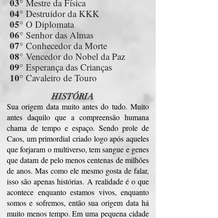
03°
Mestre da Física
04°
Destruidor da KKK
05°
O Diplomata
06°
Senhor das Almas
07°
Conhecedor da Morte
08°
Vencedor do Nobel da Paz
09°
Esperança das Crianças
10°
Cavaleiro de Touro
HISTÓRIA
Sua origem data muito antes do tudo. Muito
antes daquilo que a compreensão humana
chama de tempo e espaço. Sendo prole de
Caos, um primordial criado logo após aqueles
que forjaram o multiverso, tem sangue e genes
que datam de pelo menos centenas de milhões
de anos. Mas como ele mesmo gosta de falar,
isso são apenas histórias. A realidade é o que
acontece enquanto estamos vivos, enquanto
somos e sofremos, então sua origem data há
muito menos tempo. Em uma pequena cidade