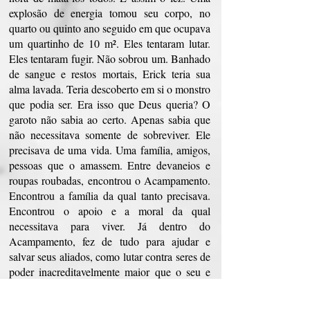
explosão de energia tomou seu corpo, no
quarto ou quinto ano seguido em que ocupava
um quartinho de 10 m². Eles tentaram lutar.
Eles tentaram fugir. Não sobrou um. Banhado
de sangue e restos mortais, Erick teria sua
alma lavada. Teria descoberto em si o monstro
que podia ser. Era isso que Deus queria? O
garoto não sabia ao certo. Apenas sabia que
não necessitava somente de sobreviver. Ele
precisava de uma vida. Uma família, amigos,
pessoas que o amassem. Entre devaneios e
roupas roubadas, encontrou o Acampamento.
Encontrou a família da qual tanto precisava.
Encontrou o apoio e a moral da qual
necessitava para viver. Já dentro do
Acampamento, fez de tudo para ajudar e
salvar seus aliados, como lutar contra seres de
poder inacreditavelmente maior que o seu e
ainda se submeter a ultrajes divinos e
negociações com líderes de estado com índole