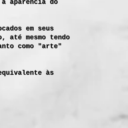
 a aparência do
ocados em seus
o, até mesmo tendo
anto como "arte"
equivalente às