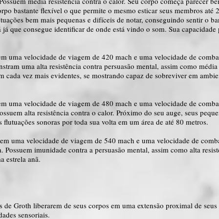
l. Possuem média resistência contra o calor. Seu corpo começa parecer b
orpo bastante flexível o que permite o mesmo esticar seus membros até 
 flutuações bem mais pequenas e difíceis de notar, conseguindo sentir o
 já que consegue identificar de onde está vindo o som. Sua capacidade 
uem uma velocidade de viagem de 420 mach e uma velocidade de comba
onstram uma alta resistência contra persuasão mental, assim como média 
rnam cada vez mais evidentes, se mostrando capaz de sobreviver em ambi
uem uma velocidade de viagem de 480 mach e uma velocidade de comba
. Possuem alta resistência contra o calor. Próximo do seu auge, seus pequ
s flutuações sonoras por toda sua volta em um área de até 80 metros.
uem uma velocidade de viagem de 540 mach e uma velocidade de comba
ta. Possuem imunidade contra a persuasão mental, assim como alta resist
a estrela anã.
s de Groth liberarem de seus corpos em uma extensão proximal de seus
dades sensoriais.