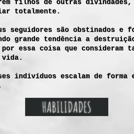
rem filhos de outras divindades,
iar totalmente.
us seguidores são obstinados e f
ndo grande tendência a destruiçã
 por essa coisa que consideram t
e vida.
ses indivíduos escalam de forma 
.
HABILIDADES