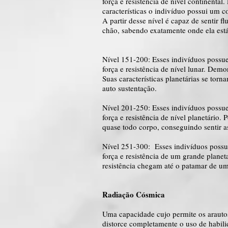
força e resistência de nível continenta
características o indivíduo possui um c
A partir desse nível é capaz de sentir
chão, sabendo exatamente onde ela está
Nível 151-200: Esses indivíduos poss
força e resistência de nível lunar. Dem
Suas características planetárias se to
auto sustentação.
Nível 201-250: Esses indivíduos poss
força e resistência de nível planetário
quase todo corpo, conseguindo sentir a
Nível 251-300: Esses indivíduos poss
força e resistência de um grande plane
resistência chegam até o patamar de um
Radiação Cósmica
Uma capacidade cujo permite os arauto
distorce completamente o uso de habili