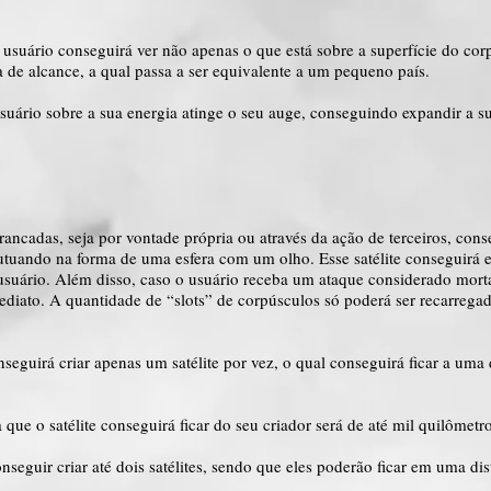
usuário conseguirá ver não apenas o que está sobre a superfície do co
a de alcance, a qual passa a ser equivalente a um pequeno país.
uário sobre a sua energia atinge o seu auge, conseguindo expandir a su
rrancadas, seja por vontade própria ou através da ação de terceiros, con
flutuando na forma de uma esfera com um olho. Esse satélite conseguirá 
suário. Além disso, caso o usuário receba um ataque considerado mortal
mediato. A quantidade de “slots” de corpúsculos só poderá ser recarre
nseguirá criar apenas um satélite por vez, o qual conseguirá ficar a uma
que o satélite conseguirá ficar do seu criador será de até mil quilômetro
nseguir criar até dois satélites, sendo que eles poderão ficar em uma di