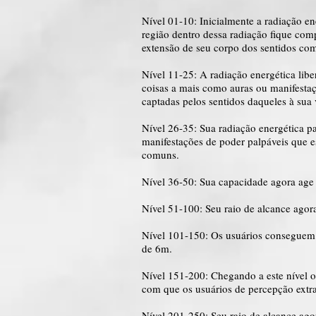
Nível 01-10: Inicialmente a radiação e
região dentro dessa radiação fique com
extensão de seu corpo dos sentidos co
Nível 11-25: A radiação energética lib
coisas a mais como auras ou manifestaç
captadas pelos sentidos daqueles à sua 
Nível 26-35: Sua radiação energética p
manifestações de poder palpáveis que 
comuns.
Nível 36-50: Sua capacidade agora age
Nível 51-100: Seu raio de alcance agor
Nível 101-150: Os usuários conseguem 
de 6m.
Nível 151-200: Chegando a este nível o
com que os usuários de percepção extr
Nível 201-250: Seu raio de alcance ag