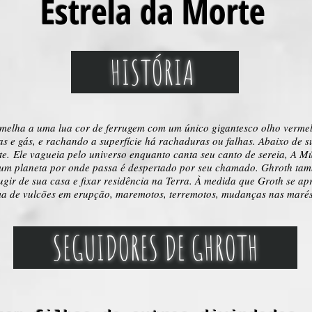
Estrela da Morte
HISTÓRIA
melha a uma lua cor de ferrugem com um único gigantesco olho vermelh
nzas e gás, e rachando a superfície há rachaduras ou falhas. Abaixo de 
te.
Ele vagueia pelo universo enquanto canta seu canto de sereia, A M
m planeta por onde passa é despertado por seu chamado. Ghroth també
ugir de sua casa e fixar residência na Terra. À medida que Groth se a
ma de vulcões em erupção, maremotos, terremotos, mudanças nas marés 
SEGUIDORES DE GHROTH