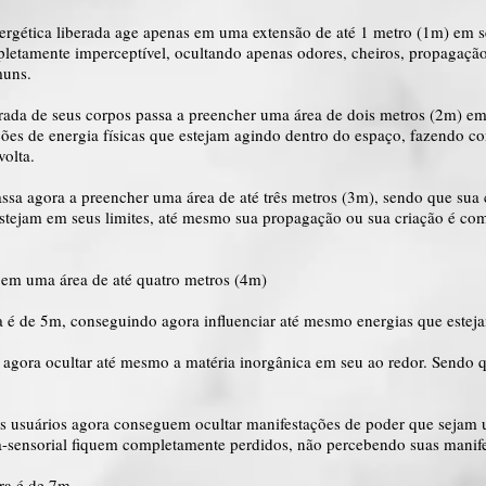
nergética liberada age apenas em uma extensão de até 1 metro (1m) em 
pletamente imperceptível, ocultando apenas odores, cheiros, propagaçã
muns.
erada de seus corpos passa a preencher uma área de dois metros (2m) e
ões de energia físicas que estejam agindo dentro do espaço, fazendo c
volta.
assa agora a preencher uma área de até três metros (3m), sendo que sua 
estejam em seus limites, até mesmo sua propagação ou sua criação é co
 em uma área de até quatro metros (4m)
a é de 5m, conseguindo agora influenciar até mesmo energias que estej
agora ocultar até mesmo a matéria inorgânica em seu ao redor. Sendo 
s usuários agora conseguem ocultar manifestações de poder que sejam u
a-sensorial fiquem completamente perdidos, não percebendo suas manife
ora é de 7m.