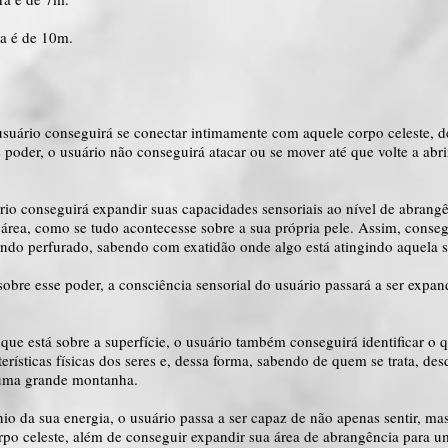
ra é de 10m.
usuário conseguirá se conectar intimamente com aquele corpo celeste, de
 poder, o usuário não conseguirá atacar ou se mover até que volte a abr
rio conseguirá expandir suas capacidades sensoriais ao nível de abrangê
 área, como se tudo acontecesse sobre a sua própria pele. Assim, conse
endo perfurado, sabendo com exatidão onde algo está atingindo aquela s
re esse poder, a consciência sensorial do usuário passará a ser expand
que está sobre a superfície, o usuário também conseguirá identificar o q
terísticas físicas dos seres e, dessa forma, sabendo de quem se trata, de
 uma grande montanha.
 da sua energia, o usuário passa a ser capaz de não apenas sentir, ma
rpo celeste, além de conseguir expandir sua área de abrangência para u