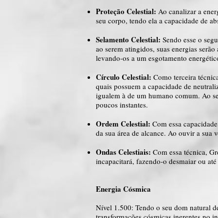
Proteção Celestial:
Ao canalizar a energ
seu corpo, tendo ela a capacidade de abs
Selamento Celestial:
Sendo esse o segun
ao serem atingidos, suas energias serão
levando-os a um esgotamento energético
Círculo Celestial:
Como terceira técnica
quais possuem a capacidade de neutraliz
igualem à de um humano comum. Ao sere
poucos instantes.
Ordem Celestial:
Com essa capacidade, 
da sua área de alcance. Ao ouvir a sua 
Ondas Celestiais:
Com essa técnica, Grey
incapacitará, fazendo-o desmaiar ou a
Energia Cósmica
Nível 1.500: Tendo o seu dom natural de 
transformações cósmicas inerentes no int