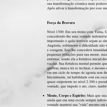
sua transformação cósmica mais poderosa
Após ativar a transformação por esse m
Força da Bravura
Nível 1300: Em seu treino com Yama, Gre
concedendo-lhe uma vontade indomável. 
importando o quão terríveis sejam as sit
Angústia, sofrimento e dificuldade não t
e coragem. Isso lhe concederá imunidade
pequenas irritações para sua mente, mas
externas, sendo ela a fortaleza inicial 
vacilar. Sua fortaleza mental permite 
quebrar, nunca irá se inclinar, e mesmo
em um ciclo de tempo de agonia sem fim
Inicialmente, tal habilidade está em esc
quase onipotente no nível 2.300 e pseud
vontade, que impede o ato, claro, tamb
Mente, Corpo e Espírito:
Mais que sua 
ainda que em uma escala sempre inferior
vontade manterá sua "vida" mesmo em e