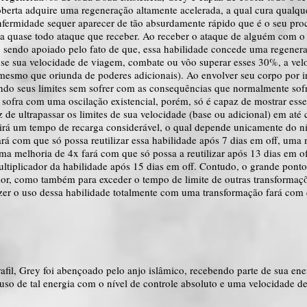
oberta adquire uma regeneração altamente acelerada, a qual cura qualque
nfermidade sequer aparecer de tão absurdamente rápido que é o seu pro
” a quase todo ataque que receber. Ao receber o ataque de alguém com o 
sendo apoiado pelo fato de que, essa habilidade concede uma regenera
e sua velocidade de viagem, combate ou vôo superar esses 30%, a velo
mesmo que oriunda de poderes adicionais). Ao envolver seu corpo por in
o seus limites sem sofrer com as consequências que normalmente sofrer
 sofra com uma oscilação existencial, porém, só é capaz de mostrar esse
 de ultrapassar os limites de sua velocidade (base ou adicional) em até
rá um tempo de recarga considerável, o qual depende unicamente do níve
rá com que só possa reutilizar essa habilidade após 7 dias em off, uma
uma melhoria de 4x fará com que só possa a reutilizar após 13 dias em of
ltiplicador da habilidade após 15 dias em off. Contudo, o grande ponto 
or, como também para exceder o tempo de limite de outras transformaç
azer o uso dessa habilidade totalmente com uma transformação fará com
fil, Grey foi abençoado pelo anjo islâmico, recebendo parte de sua ener
 uso de tal energia com o nível de controle absoluto e uma velocidade d