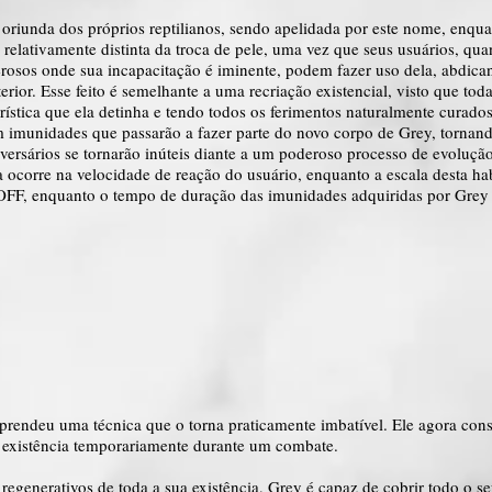
 oriunda dos próprios reptilianos, sendo apelidada por este nome, enq
 relativamente distinta da troca de pele, uma vez que seus usuários, q
sos onde sua incapacitação é iminente, podem fazer uso dela, abdicand
ior. Esse feito é semelhante a uma recriação existencial, visto que toda
erística que ela detinha e tendo todos os ferimentos naturalmente curad
m imunidades que passarão a fazer parte do novo corpo de Grey, tornan
dversários se tornarão inúteis diante a um poderoso processo de evolução
 ocorre na velocidade de reação do usuário, enquanto a escala desta hab
OFF, enquanto o tempo de duração das imunidades adquiridas por Grey 
rendeu uma técnica que o torna praticamente imbatível. Ele agora con
a existência temporariamente durante um combate.
regenerativos de toda a sua existência, Grey é capaz de cobrir todo o s