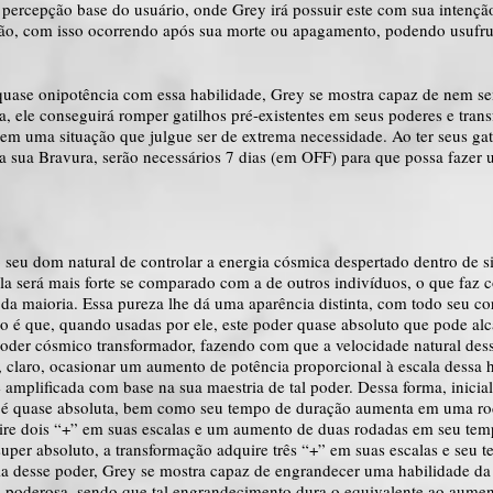
 percepção base do usuário, onde Grey irá possuir este com sua intenç
ão, com isso ocorrendo após sua morte ou apagamento, podendo usufrui
 quase onipotência com essa habilidade, Grey se mostra capaz de nem se
a, ele conseguirá romper gatilhos pré-existentes em seus poderes e tran
em uma situação que julgue ser de extrema necessidade. Ao ter seus gat
a sua Bravura, serão necessários 7 dias (em OFF) para que possa fazer
 seu dom natural de controlar a energia cósmica despertado dentro de si
la será mais forte se comparado com a de outros indivíduos, o que faz 
da maioria. Essa pureza lhe dá uma aparência distinta, com todo seu c
o é que, quando usadas por ele, este poder quase absoluto que pode alca
oder cósmico transformador, fazendo com que a velocidade natural dessa
, claro, ocasionar um aumento de potência proporcional à escala dessa 
amplificada com base na sua maestria de tal poder. Dessa forma, inici
e é quase absoluta, bem como seu tempo de duração aumenta em uma rod
ire dois “+” em suas escalas e um aumento de duas rodadas em seu temp
super absoluto, a transformação adquire três “+” em suas escalas e seu
 desse poder, Grey se mostra capaz de engrandecer uma habilidade da t
s poderosa, sendo que tal engrandecimento dura o equivalente ao aume