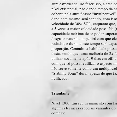
aura esverdeada. Ao fazer isso, a área c
nível existencial, não dando tempo da e
coberta pela aura ficasse “invulnerável
dano nem mesmo será sentido, com isso 
velocidade de 30% SOL, enquanto que, s
a 5 vezes a maior velocidade possuída (
capacidade máxima deste poder, superand
desgaste natural e impedirá com que ele
rodadas, e durante este tempo será capaz
proporção. Contudo, a habilidade possui
desta, sendo que: uma melhoria de 2x fa
utilizar novamente após 9 dias em off, 
com que só possa reutilizar o aspecto mu
não serve somente como um multiplicad
“Stability Form” durar, apesar de que f
nulificado.
Triunfante
Nível 1300: Em seu treinamento com Isra
algumas técnicas especiais variantes do
combate.