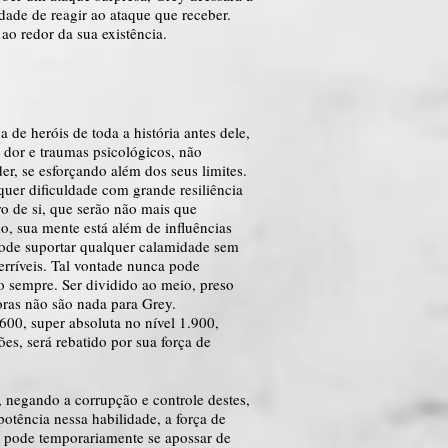
dade de reagir ao ataque que receber.
o redor da sua existência.
e heróis de toda a história antes dele,
 dor e traumas psicológicos, não
er, se esforçando além dos seus limites.
quer dificuldade com grande resiliência
o de si, que serão não mais que
o, sua mente está além de influências
e pode suportar qualquer calamidade sem
rríveis. Tal vontade nunca pode
o sempre. Ser dividido ao meio, preso
oras não são nada para Grey.
.600, super absoluta no nível 1.900,
es, será rebatido por sua força de
, negando a corrupção e controle destes,
otência nessa habilidade, a força de
 pode temporariamente se apossar de