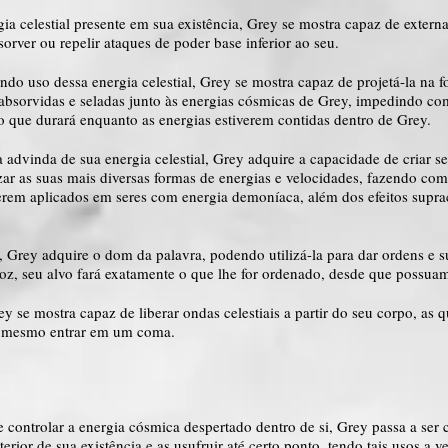
ia celestial presente em sua existência, Grey se mostra capaz de extern
orver ou repelir ataques de poder base inferior ao seu.
do uso dessa energia celestial, Grey se mostra capaz de projetá-la na f
 absorvidas e seladas junto às energias cósmicas de Grey, impedindo c
 que durará enquanto as energias estiverem contidas dentro de Grey.
 advinda de sua energia celestial, Grey adquire a capacidade de criar se
ar as suas mais diversas formas de energias e velocidades, fazendo com
m aplicados em seres com energia demoníaca, além dos efeitos supraci
Grey adquire o dom da palavra, podendo utilizá-la para dar ordens e su
voz, seu alvo fará exatamente o que lhe for ordenado, desde que possuam
 se mostra capaz de liberar ondas celestiais a partir do seu corpo, as q
té mesmo entrar em um coma.
controlar a energia cósmica despertado dentro de si, Grey passa a ser c
erior de sua existência e as usufruir até certo ponto, tendo tais usos a