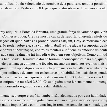
, utilizando da velocidade de combate dela para isso, tendo a possibili
eio, demorará 15 dias em OFF para que a atmosfera se forme novamente a
y adquiriu a Força da Bravura, uma grande força de vontade que vinha d
Com esse poder, Grey se mostra capaz de suportar diferentes níveis de
uações ou quão baixas as probabilidades estejam, Grey se recusará a ced
erão poder sobre ele, sua vontade inabalável lhe ajudará a suportar qual
 contra subordinação, controles mentais e influências emocionais dentr
 nada que realmente irá impedir o foco em seus objetivos. Como um tod
desta habilidade. Desastres e dor se tornam inconsequentes para ele, qu
que ele permaneça composto e focado, mesmo em meio aos eventos mais te
 quando mil apocalipses vierem, ela permanecerá tão alta e resoluta com
 por milhares de anos, ou enfrentar as probabilidades mais desesperad
ala rasa, mas torna-se quase absoluta no nível 1.400, absoluta no nível 1
o-onipotente no nível 2.800. Caso alguém tente ler sua mente ou intençõ
ém ocorrendo segundo a escala da habilidade.
mente, seu corpo e espírito também são alcançados por essa habilidade
 à que sua mente é protegida. Com isso, ao atingir o nível de quase onip
stados impossíveis, como uma fração remanescente de sua vontade que