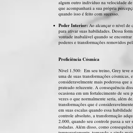
algum outro indivíduo na velocidade de
que acompanhará a sua própria percepç
quando isso é feito com sucesso.
Poder Interior:
Ao alcançar o nível de
para ativar suas habilidades. Dessa form
vontade inabalável quando se encontrar 
poderes e transformações removidos pel
Proficiência Cósmica
Nível 1.500: Em seu treino, Grey teve o
uma de suas transformações cósmicas, e
consideravelmente mais poderosa que a 
prateado reluzente. A consequência diss
ocasiona em um fortalecimento de seu p
vezes o que normalmente seria, além de
transformações que é consideravelmente 
em suas escalas quando essa habilidad
controle absoluto, a transformação adqu
2.000, quando seu controle passa a ser 
rodadas. Além disso, como consequência
temporariamente, tornando-a ainda mai