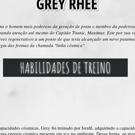
GREY RHEE
omo o homem mais poderoso da geração de prata e membro da poderosa f
mando atenção até mesmo do Capitão Titanic, Maximus. Este por sua 
eres regenerativos a um ponto de que teria alcançado um novo patamar
gia das formas da chamada "linha cósmica".
HABILIDADES DE TREINO
pacidades cósmicas, Grey foi treinado por Israfil, adquirindo a capacid
e sua energia cósmica presente em si e no ambiente. Dessa forma, ao rec