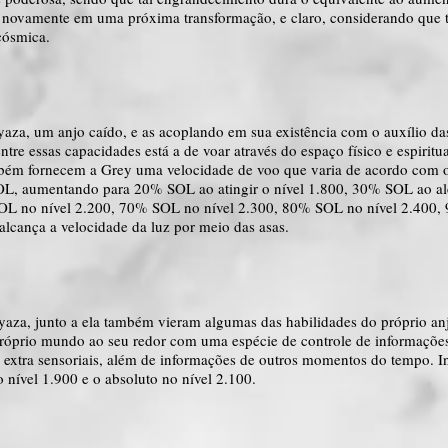
do novamente em uma próxima transformação, e claro, considerando que
cósmica.
aza, um anjo caído, e as acoplando em sua existência com o auxílio d
tre essas capacidades está a de voar através do espaço físico e espiritu
mbém fornecem a Grey uma velocidade de voo que varia de acordo com os
OL, aumentando para 20% SOL ao atingir o nível 1.800, 30% SOL ao al
L no nível 2.200, 70% SOL no nível 2.300, 80% SOL no nível 2.400, 9
 alcança a velocidade da luz por meio das asas.
yaza, junto a ela também vieram algumas das habilidades do próprio an
o próprio mundo ao seu redor com uma espécie de controle de informaçõe
 extra sensoriais, além de informações de outros momentos do tempo. Ini
 nível 1.900 e o absoluto no nível 2.100.