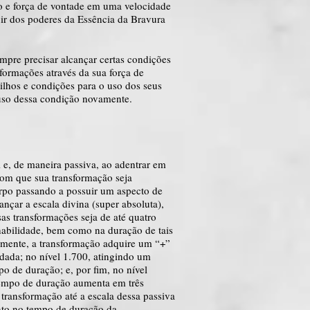
ão e força de vontade em uma velocidade
r dos poderes da Essência da Bravura
mpre precisar alcançar certas condições
sformações através da sua força de
ilhos e condições para o uso dos seus
 uso dessa condição novamente.
 e, de maneira passiva, ao adentrar em
com que sua transformação seja
orpo passando a possuir um aspecto de
nçar a escala divina (super absoluta),
s transformações seja de até quatro
habilidade, bem como na duração de tais
almente, a transformação adquire um “+”
ada; no nível 1.700, atingindo um
o de duração; e, por fim, no nível
 tempo de duração aumenta em três
ransformação até a escala dessa passiva
nto no tempo de duração da